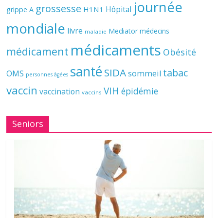
journée
grossesse
Hôpital
H1N1
grippe A
mondiale
livre
Mediator
médecins
maladie
médicaments
médicament
Obésité
santé
SIDA
tabac
OMS
sommeil
personnes âgées
vaccin
VIH
épidémie
vaccination
vaccins
Seniors