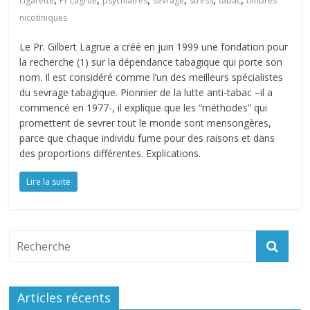
cigarette
Pr Lagrue
psychiatres
sevrage
stress
tabac
timbres
nicotiniques
Le Pr. Gilbert Lagrue a créé en juin 1999 une fondation pour
la recherche (1) sur la dépendance tabagique qui porte son
nom. Il est considéré comme l’un des meilleurs spécialistes
du sevrage tabagique. Pionnier de la lutte anti-tabac –il a
commencé en 1977-, il explique que les “méthodes” qui
promettent de sevrer tout le monde sont mensongères,
parce que chaque individu fume pour des raisons et dans
des proportions différentes. Explications.
Lire la suite
Articles récents