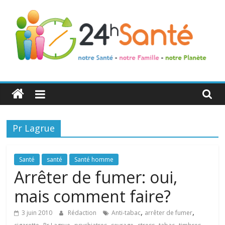
24h
Santé
Pr Lagrue
La
santé
de
Santé
santé
Santé homme
toute
Arrêter de fumer: oui,
la
mais comment faire?
famille
,
,
3 juin 2010
Rédaction
Anti-tabac
arrêter de fumer
,
,
,
,
,
,