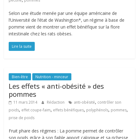
pectine
pommes
Selon une étude menée par une équipe américaine de
l’Université de l’état de Washington*, un régime à base de
pomme vient de montrer un effet bénéfique sur la flore
intestinale chez les rats obèses.
Lire la suite
Bien-être
Nutrition - minceur
Les effets « anti-obésité » des
pommes
,
11 mars 2014
Rédaction
anti-obésité
contrôler son
,
,
,
,
,
poids
effet coupe-faim
effets bénéfiques
polyphénols
pommes
prise de poids
Fruit phare des régimes : La pomme permet de contrôler
son poids grâce à son faible apport calorique et sa richesse