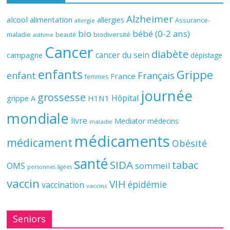
Alzheimer
alcool
alimentation
allergies
Assurance-
allergie
bio
bébé (0-2 ans)
biodiversité
maladie
beauté
asthme
Cancer
diabète
cancer du sein
campagne
dépistage
enfants
Grippe
enfant
Français
France
femmes
journée
grossesse
Hôpital
H1N1
grippe A
mondiale
livre
Mediator
médecins
maladie
médicaments
médicament
Obésité
santé
SIDA
tabac
OMS
sommeil
personnes âgées
vaccin
VIH
épidémie
vaccination
vaccins
Seniors