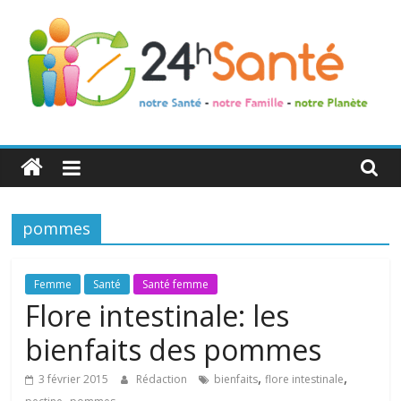
24h
Santé
pommes
La
santé
de
Femme
Santé
Santé femme
toute
Flore intestinale: les
la
bienfaits des pommes
famille
,
,
3 février 2015
Rédaction
bienfaits
flore intestinale
,