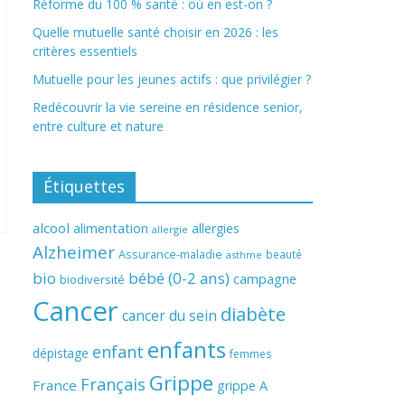
Réforme du 100 % santé : où en est-on ?
Quelle mutuelle santé choisir en 2026 : les
critères essentiels
Mutuelle pour les jeunes actifs : que privilégier ?
Redécouvrir la vie sereine en résidence senior,
entre culture et nature
Étiquettes
alcool
alimentation
allergies
allergie
Alzheimer
Assurance-maladie
beauté
asthme
bio
bébé (0-2 ans)
campagne
biodiversité
Cancer
diabète
cancer du sein
enfants
enfant
dépistage
femmes
Grippe
Français
France
grippe A