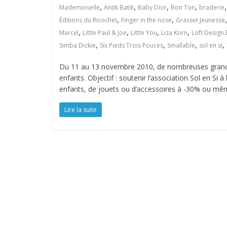
,
,
,
,
Mademoiselle
Antik Batik
Baby Dior
Bon Ton
braderie
,
,
Éditions du Ricochet
Finger in the nose
Grasset Jeunesse
,
,
,
,
Marcel
Little Paul & Joe
Little You
Liza Korn
Loft Design 
,
,
,
,
Simba Dickie
Six Pieds Trois Pouces
Smallable
sol en si
Du 11 au 13 novembre 2010, de nombreuses grande
enfants. Objectif : soutenir l’association Sol en Si 
enfants, de jouets ou d’accessoires à -30% ou mê
Lire la suite