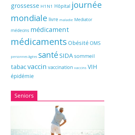
journée
grossesse
Hôpital
H1N1
mondiale
livre
Mediator
maladie
médicament
médecins
médicaments
Obésité
OMS
santé
SIDA
sommeil
personnes âgées
vaccin
tabac
VIH
vaccination
vaccins
épidémie
Seniors