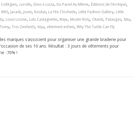
,
,
,
,
,
,
Collégien
corolle
Dino e Lucia
Du Pareil Au Même
Éditions de l’Archipel
,
,
,
,
,
,
,
IKKS
Jacadi
jouet
Kookaï
La Fée Clochette
Little Fashion Gallery
Little
,
,
,
,
,
,
,
,
By
Louis Louise
Lulu Castagnette
Maje
Moulin Roty
Okaidi
Pataugas
Siku
,
,
,
,
Tomy
Troi-ZenfantS
Veja
vêtement enfant
Why The Turtle Can Fly
s marques s’associent pour organiser une grande braderie pour
à l’occasion de ses 10 ans. Résultat : 3 jours de vêtements pour
me -70% !