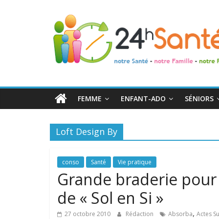
24h
Santé
La
santé
de
FEMME
ENFANT-ADO
SÉNIORS
toute
la
famille
Loft Design By
conso
Santé
Vie pratique
Grande braderie pour 
de « Sol en Si »
,
27 octobre 2010
Rédaction
Absorba
Actes Su