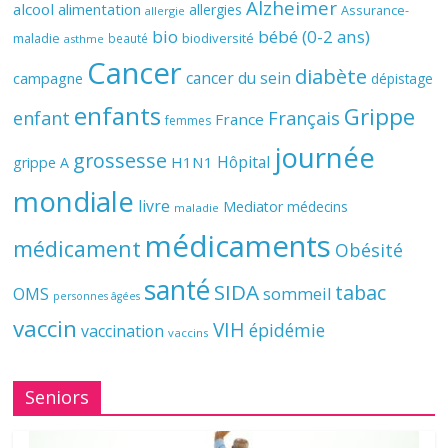
Alzheimer
alcool
alimentation
allergies
Assurance-
allergie
bio
bébé (0-2 ans)
biodiversité
maladie
beauté
asthme
Cancer
diabète
cancer du sein
campagne
dépistage
enfants
Grippe
enfant
Français
France
femmes
journée
grossesse
Hôpital
H1N1
grippe A
mondiale
livre
Mediator
médecins
maladie
médicaments
médicament
Obésité
santé
SIDA
tabac
OMS
sommeil
personnes âgées
vaccin
VIH
épidémie
vaccination
vaccins
Seniors