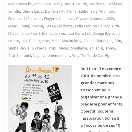
,
,
,
,
,
,
Mademoiselle
Antik Batik
Baby Dior
Bon Ton
braderie
Collégien
,
,
,
,
corolle
Dino e Lucia
Du Pareil Au Même
Éditions de l’Archipel
,
,
,
,
Éditions du Ricochet
Finger in the nose
Grasset Jeunesse
IKKS
,
,
,
,
,
Jacadi
jouet
Kookaï
La Fée Clochette
Little Fashion Gallery
Little
,
,
,
,
,
Marcel
Little Paul & Joe
Little You
Liza Korn
Loft Design By
Louis
,
,
,
,
,
,
,
Louise
Lulu Castagnette
Maje
Moulin Roty
Okaidi
Pataugas
Siku
,
,
,
,
,
Simba Dickie
Six Pieds Trois Pouces
Smallable
sol en si
Tomy
,
,
,
Troi-ZenfantS
Veja
vêtement enfant
Why The Turtle Can Fly
Du 11 au 13 novembre
2010, de nombreuses
grandes marques
s’associent pour
organiser une grande
braderie pour enfants.
Objectif : soutenir
l’association Sol en Si
à l’occasion de ses 10