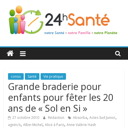
24h
Santé
La
conso
Santé
Vie pratique
santé
Grande braderie pour
de
enfants pour fêter les 20
toute
la
ans de « Sol en Si »
famille
,
,
27 octobre 2010
Rédaction
Absorba
Actes Sud Junior
,
,
,
agnès b
Albin Michel
Alice à Paris
Anne Valérie Hash