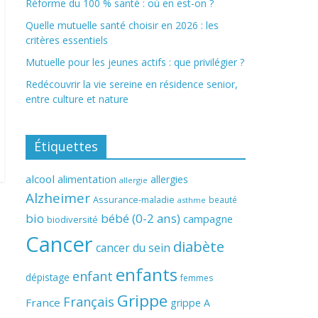
Réforme du 100 % santé : où en est-on ?
Quelle mutuelle santé choisir en 2026 : les
critères essentiels
Mutuelle pour les jeunes actifs : que privilégier ?
Redécouvrir la vie sereine en résidence senior,
entre culture et nature
Étiquettes
alcool
alimentation
allergies
allergie
Alzheimer
Assurance-maladie
beauté
asthme
bio
bébé (0-2 ans)
campagne
biodiversité
Cancer
diabète
cancer du sein
enfants
enfant
dépistage
femmes
Grippe
Français
France
grippe A