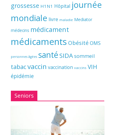
journée
grossesse
Hôpital
H1N1
mondiale
livre
Mediator
maladie
médicament
médecins
médicaments
Obésité
OMS
santé
SIDA
sommeil
personnes âgées
vaccin
tabac
VIH
vaccination
vaccins
épidémie
Seniors