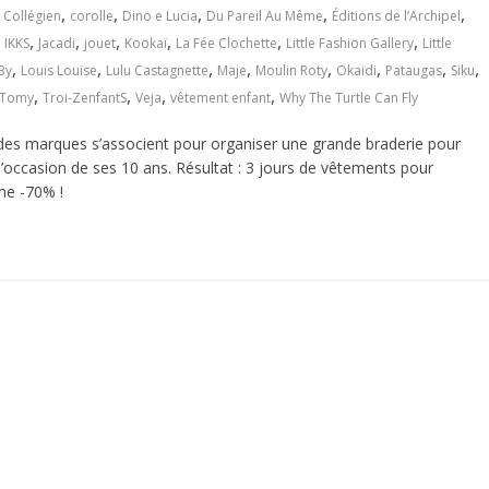
,
,
,
,
,
,
Collégien
corolle
Dino e Lucia
Du Pareil Au Même
Éditions de l’Archipel
,
,
,
,
,
,
,
IKKS
Jacadi
jouet
Kookaï
La Fée Clochette
Little Fashion Gallery
Little
,
,
,
,
,
,
,
,
By
Louis Louise
Lulu Castagnette
Maje
Moulin Roty
Okaidi
Pataugas
Siku
,
,
,
,
Tomy
Troi-ZenfantS
Veja
vêtement enfant
Why The Turtle Can Fly
s marques s’associent pour organiser une grande braderie pour
à l’occasion de ses 10 ans. Résultat : 3 jours de vêtements pour
me -70% !