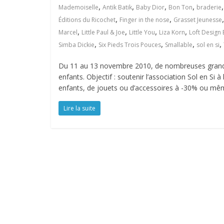
,
,
,
,
Mademoiselle
Antik Batik
Baby Dior
Bon Ton
braderie
,
,
Éditions du Ricochet
Finger in the nose
Grasset Jeunesse
,
,
,
,
Marcel
Little Paul & Joe
Little You
Liza Korn
Loft Design 
,
,
,
,
Simba Dickie
Six Pieds Trois Pouces
Smallable
sol en si
Du 11 au 13 novembre 2010, de nombreuses grande
enfants. Objectif : soutenir l’association Sol en Si 
enfants, de jouets ou d’accessoires à -30% ou mê
Lire la suite