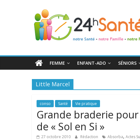
24h
Santé
La
santé
de
FEMME
ENFANT-ADO
SÉNIORS
toute
la
famille
Little Marcel
conso
Santé
Vie pratique
Grande braderie pour 
de « Sol en Si »
,
27 octobre 2010
Rédaction
Absorba
Actes Su