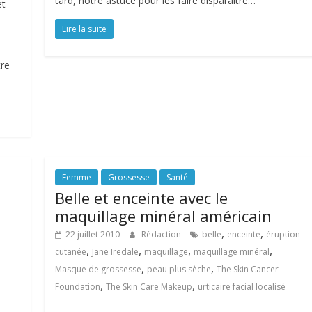
tard, notre astuce pour les faire disparaître…
et
Lire la suite
tre
Femme
Grossesse
Santé
Belle et enceinte avec le
maquillage minéral américain
,
,
22 juillet 2010
Rédaction
belle
enceinte
éruption
,
,
,
,
cutanée
Jane Iredale
maquillage
maquillage minéral
,
,
Masque de grossesse
peau plus sèche
The Skin Cancer
,
,
Foundation
The Skin Care Makeup
urticaire facial localisé