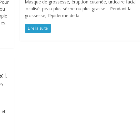
Masque de grossesse, éruption cutanée, urticaire facial
 Pour
localisé, peau plus sèche ou plus grasse… Pendant la
 ou
grossesse, l’épiderme de la
mple
ses.
Lire la suite
x !
,
e
e
 et