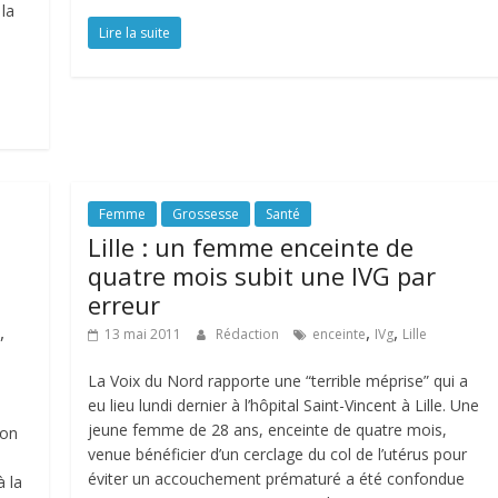
 la
Lire la suite
Femme
Grossesse
Santé
Lille : un femme enceinte de
s
quatre mois subit une IVG par
erreur
,
,
,
13 mai 2011
Rédaction
enceinte
IVg
Lille
La Voix du Nord rapporte une “terrible méprise” qui a
eu lieu lundi dernier à l’hôpital Saint-Vincent à Lille. Une
jeune femme de 28 ans, enceinte de quatre mois,
ion
venue bénéficier d’un cerclage du col de l’utérus pour
éviter un accouchement prématuré a été confondue
à la