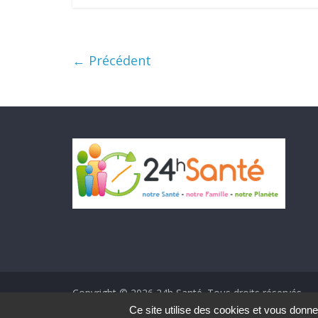
← Précédent
Copyright © 2026
24h Santé
. Tous droits réservés.
Theme ColorMag par
ThemeGrill.
. Propulsé par
Word
Ce site utilise des cookies et vous donne