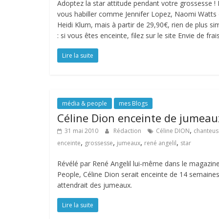
Adoptez la star attitude pendant votre grossesse !
vous habiller comme Jennifer Lopez, Naomi Watts
Heidi Klum, mais à partir de 29,90€, rien de plus si
: si vous êtes enceinte, filez sur le site Envie de frai
Lire la suite
média & people
mes Blogs
Céline Dion enceinte de jumeau
,
31 mai 2010
Rédaction
Céline DION
chanteus
,
,
,
,
enceinte
grossesse
jumeaux
rené angelil
star
Révélé par René Angelil lui-même dans le magazin
People, Céline Dion serait enceinte de 14 semaines
attendrait des jumeaux.
Lire la suite