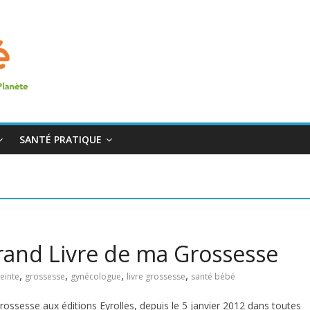
SANTÉ PRATIQUE
rand Livre de ma Grossesse
,
,
,
,
einte
grossesse
gynécologue
livre grossesse
santé bébé
ssesse aux éditions Eyrolles, depuis le 5 janvier 2012 dans toutes