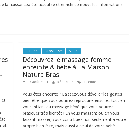
s de la naissancea été actualisé et enrichi de nouvelles informations
Femme
Grossesse
Santé
res
Découvrez le massage femme
enceinte & bébé à La Maison
Natura Brasil
te
13 août 2011
Rédaction
enceinte
Vous êtes enceinte ? Laissez-vous dévoiler les gestes
 et
bien-être que vous pourrez reproduire ensuite…tout en
.
vous initiant au massage bébé que vous pourrez
à
pratiquer très bientôt ! En vous massant ou en vous
bète
faisant masser, vous contribuez non seulement à votre
l et
propre bien-être, mais aussi à celui de votre bébé.