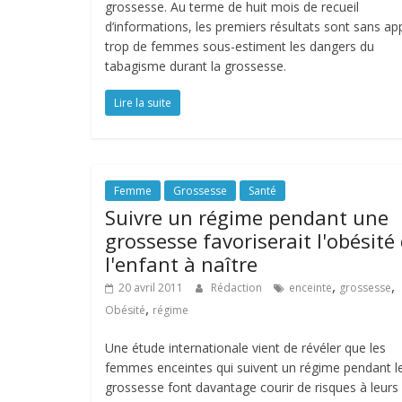
grossesse. Au terme de huit mois de recueil
d’informations, les premiers résultats sont sans app
trop de femmes sous-estiment les dangers du
tabagisme durant la grossesse.
Lire la suite
Femme
Grossesse
Santé
Suivre un régime pendant une
grossesse favoriserait l'obésité
l'enfant à naître
,
,
20 avril 2011
Rédaction
enceinte
grossesse
,
Obésité
régime
Une étude internationale vient de révéler que les
femmes enceintes qui suivent un régime pendant l
grossesse font davantage courir de risques à leurs