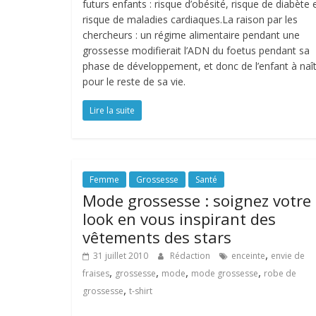
futurs enfants : risque d’obésité, risque de diabète 
risque de maladies cardiaques.La raison par les
chercheurs : un régime alimentaire pendant une
grossesse modifierait l’ADN du foetus pendant sa
phase de développement, et donc de l’enfant à naî
pour le reste de sa vie.
Lire la suite
Femme
Grossesse
Santé
Mode grossesse : soignez votre
look en vous inspirant des
vêtements des stars
,
31 juillet 2010
Rédaction
enceinte
envie de
,
,
,
,
fraises
grossesse
mode
mode grossesse
robe de
,
grossesse
t-shirt