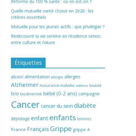
Réforme du 100 % santé : où en est-on ?
Quelle mutuelle santé choisir en 2026 : les
critères essentiels
Mutuelle pour les jeunes actifs : que privilégier ?
Redécouvrir la vie sereine en résidence senior,
entre culture et nature
Étiquettes
alcool
alimentation
allergies
allergie
Alzheimer
Assurance-maladie
beauté
asthme
bio
bébé (0-2 ans)
campagne
biodiversité
Cancer
diabète
cancer du sein
enfants
enfant
dépistage
femmes
Grippe
Français
France
grippe A