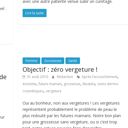
avec une autre patiente venue subir un curetage.
el :
Lire la suite
Femme
Grossesse
Santé
Objectif : zéro vergeture !
 de
,
31 août 2010
Rédaction
Après l’accouchement
,
,
,
,
enceinte
future maman
grossesse
Mustela
soins dermo-
,
cosmétiques
vergeture
Oui au bonheur, non aux vergetures ! Les vergetures
représentent probablement le problème de peau le
plus redouté par les futures mamans. Notre bon plan
eur
pour une grossesse sans vergeture, ou si c’est trop