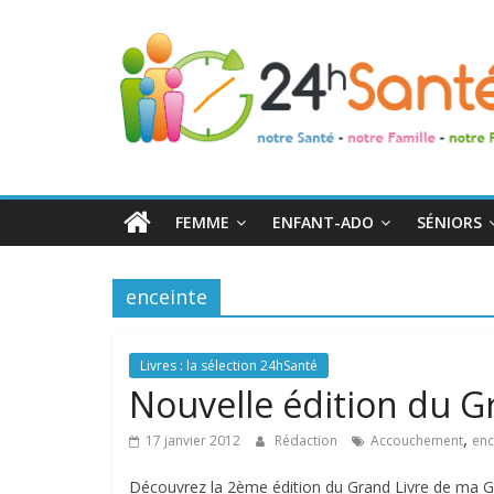
24h
Santé
La
santé
de
FEMME
ENFANT-ADO
SÉNIORS
toute
la
famille
enceinte
Livres : la sélection 24hSanté
Nouvelle édition du G
,
17 janvier 2012
Rédaction
Accouchement
enc
Découvrez la 2ème édition du Grand Livre de ma Gro