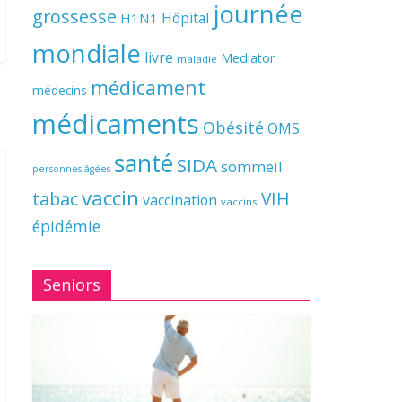
journée
grossesse
Hôpital
H1N1
mondiale
livre
Mediator
maladie
médicament
médecins
médicaments
Obésité
OMS
santé
SIDA
sommeil
personnes âgées
vaccin
tabac
VIH
vaccination
vaccins
épidémie
Seniors