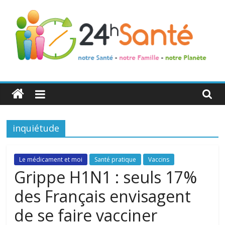
24h
Santé
inquiétude
La
santé
de
Le médicament et moi
Santé pratique
Vaccins
toute
Grippe H1N1 : seuls 17%
la
des Français envisagent
famille
de se faire vacciner