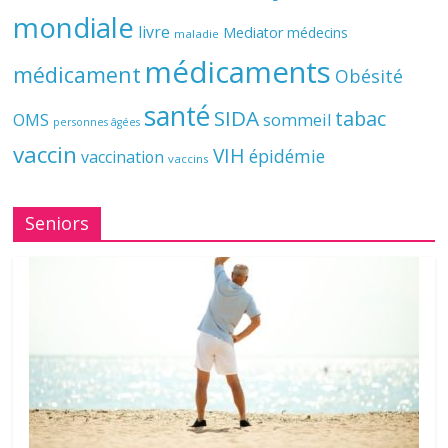
mondiale
livre
Mediator
médecins
maladie
médicaments
médicament
Obésité
santé
SIDA
tabac
OMS
sommeil
personnes âgées
vaccin
VIH
épidémie
vaccination
vaccins
Seniors