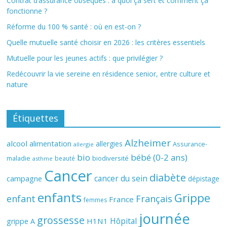
Contrat d’assurance obsèques : à quoi ça sert et comment ça
fonctionne ?
Réforme du 100 % santé : où en est-on ?
Quelle mutuelle santé choisir en 2026 : les critères essentiels
Mutuelle pour les jeunes actifs : que privilégier ?
Redécouvrir la vie sereine en résidence senior, entre culture et
nature
Étiquettes
Alzheimer
alcool
alimentation
allergies
Assurance-
allergie
bio
bébé (0-2 ans)
biodiversité
maladie
beauté
asthme
Cancer
diabète
cancer du sein
campagne
dépistage
enfants
Grippe
enfant
Français
France
femmes
journée
grossesse
Hôpital
H1N1
grippe A