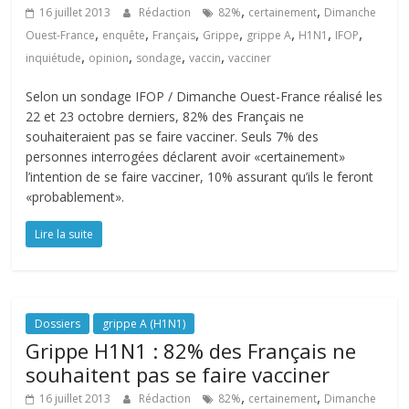
,
,
16 juillet 2013
Rédaction
82%
certainement
Dimanche
,
,
,
,
,
,
,
Ouest-France
enquête
Français
Grippe
grippe A
H1N1
IFOP
,
,
,
,
inquiétude
opinion
sondage
vaccin
vacciner
Selon un sondage IFOP / Dimanche Ouest-France réalisé les
22 et 23 octobre derniers, 82% des Français ne
souhaiteraient pas se faire vacciner. Seuls 7% des
personnes interrogées déclarent avoir «certainement»
l’intention de se faire vacciner, 10% assurant qu’ils le feront
«probablement».
Lire la suite
Dossiers
grippe A (H1N1)
Grippe H1N1 : 82% des Français ne
souhaitent pas se faire vacciner
,
,
16 juillet 2013
Rédaction
82%
certainement
Dimanche