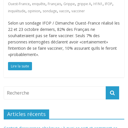
,
,
,
,
,
,
,
Ouest-France
enquête
Français
Grippe
grippe A
H1N1
IFOP
,
,
,
,
inquiétude
opinion
sondage
vaccin
vacciner
Selon un sondage IFOP / Dimanche Ouest-France réalisé les
22 et 23 octobre derniers, 82% des Français ne
souhaiteraient pas se faire vacciner. Seuls 7% des
personnes interrogées déclarent avoir «certainement»
l’intention de se faire vacciner, 10% assurant qu’ils le feront
«probablement».
Lire la suite
Articles récents