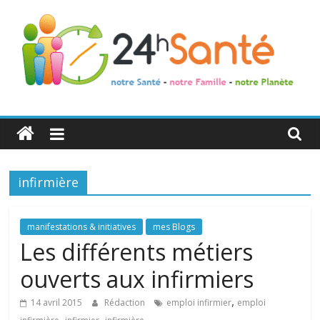
24h
Santé
infirmière
La
santé
de
manifestations & initiatives
mes Blogs
toute
Les différents métiers
la
ouverts aux infirmiers
famille
,
14 avril 2015
Rédaction
emploi infirmier
emploi
,
,