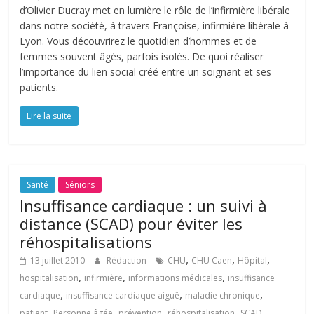
d’Olivier Ducray met en lumière le rôle de l’infirmière libérale
dans notre société, à travers Françoise, infirmière libérale à
Lyon. Vous découvrirez le quotidien d’hommes et de
femmes souvent âgés, parfois isolés. De quoi réaliser
l’importance du lien social créé entre un soignant et ses
patients.
Lire la suite
Santé
Séniors
Insuffisance cardiaque : un suivi à
distance (SCAD) pour éviter les
réhospitalisations
,
,
,
13 juillet 2010
Rédaction
CHU
CHU Caen
Hôpital
,
,
,
hospitalisation
infirmière
informations médicales
insuffisance
,
,
,
cardiaque
insuffisance cardiaque aiguë
maladie chronique
,
,
,
,
,
patient
Personne âgée
prévention
réhospitalisation
SCAD