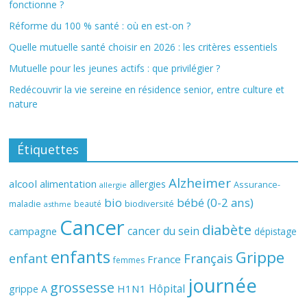
fonctionne ?
Réforme du 100 % santé : où en est-on ?
Quelle mutuelle santé choisir en 2026 : les critères essentiels
Mutuelle pour les jeunes actifs : que privilégier ?
Redécouvrir la vie sereine en résidence senior, entre culture et
nature
Étiquettes
Alzheimer
alcool
alimentation
allergies
Assurance-
allergie
bio
bébé (0-2 ans)
biodiversité
maladie
beauté
asthme
Cancer
diabète
cancer du sein
campagne
dépistage
enfants
Grippe
enfant
Français
France
femmes
journée
grossesse
Hôpital
H1N1
grippe A