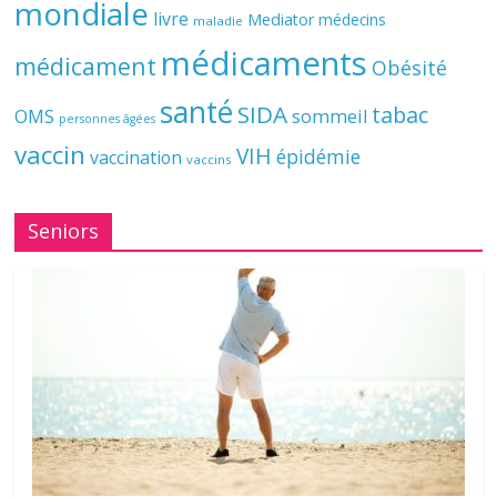
mondiale
livre
Mediator
médecins
maladie
médicaments
médicament
Obésité
santé
SIDA
tabac
OMS
sommeil
personnes âgées
vaccin
VIH
épidémie
vaccination
vaccins
Seniors