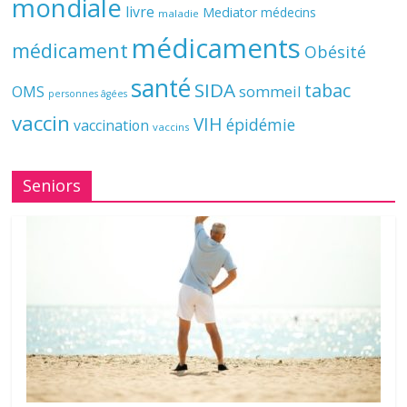
mondiale
livre
Mediator
médecins
maladie
médicaments
médicament
Obésité
santé
SIDA
tabac
OMS
sommeil
personnes âgées
vaccin
VIH
épidémie
vaccination
vaccins
Seniors