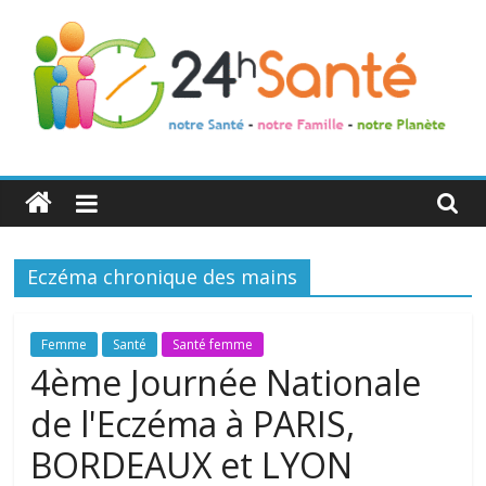
24h
Santé
Eczéma chronique des mains
La
santé
de
Femme
Santé
Santé femme
toute
4ème Journée Nationale
la
de l'Eczéma à PARIS,
famille
BORDEAUX et LYON