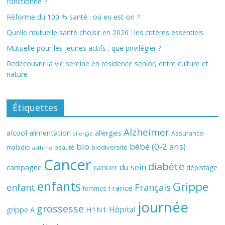
fonctionne ?
Réforme du 100 % santé : où en est-on ?
Quelle mutuelle santé choisir en 2026 : les critères essentiels
Mutuelle pour les jeunes actifs : que privilégier ?
Redécouvrir la vie sereine en résidence senior, entre culture et
nature
Étiquettes
Alzheimer
alcool
alimentation
allergies
Assurance-
allergie
bio
bébé (0-2 ans)
biodiversité
maladie
beauté
asthme
Cancer
diabète
cancer du sein
campagne
dépistage
enfants
Grippe
enfant
Français
France
femmes
journée
grossesse
Hôpital
H1N1
grippe A