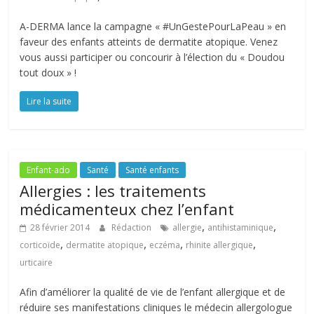
A-DERMA lance la campagne « #UnGestePourLaPeau » en
faveur des enfants atteints de dermatite atopique. Venez
vous aussi participer ou concourir à l’élection du « Doudou
tout doux » !
Lire la suite
Enfant-ado
Santé
Santé enfants
Allergies : les traitements
médicamenteux chez l’enfant
,
,
28 février 2014
Rédaction
allergie
antihistaminique
,
,
,
,
corticoïde
dermatite atopique
eczéma
rhinite allergique
urticaire
Afin d’améliorer la qualité de vie de l’enfant allergique et de
réduire ses manifestations cliniques le médecin allergologue