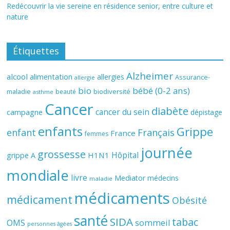
Redécouvrir la vie sereine en résidence senior, entre culture et
nature
Étiquettes
Alzheimer
alcool
alimentation
allergies
Assurance-
allergie
bio
bébé (0-2 ans)
biodiversité
maladie
beauté
asthme
Cancer
diabète
cancer du sein
campagne
dépistage
enfants
Grippe
enfant
Français
France
femmes
journée
grossesse
Hôpital
H1N1
grippe A
mondiale
livre
Mediator
médecins
maladie
médicaments
médicament
Obésité
santé
SIDA
tabac
OMS
sommeil
personnes âgées