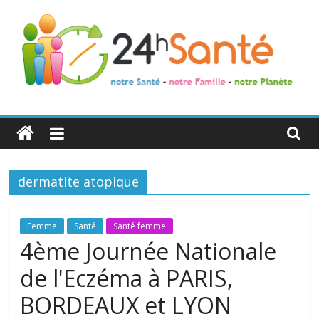
24h
Santé
dermatite atopique
La
santé
de
Femme
Santé
Santé femme
toute
4ème Journée Nationale
la
de l'Eczéma à PARIS,
famille
BORDEAUX et LYON