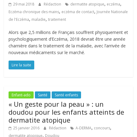
,
,
29 mai 2018
Rédaction
dermatite atopique
eczéma
,
,
Eczéma chronique des mains
eczéma de contact
Journée Nationale
,
,
de l'Eczéma
maladie
traitement
Alors que 2,5 millions de Français souffrent physiquement et
psychologiquement d’Eczéma, 2018 devrait être une année
charnière dans le traitement de la maladie, avec l’arrivée de
nouveaux médicaments sur le marché.
Lire la suite
Enfant-ado
Santé
Santé enfants
« Un geste pour la peau » : un
doudou pour les enfants atteints de
dermatite atopique
,
,
25 janvier 2016
Rédaction
A-DERMA
concours
,
dermatite atopique
Doudou