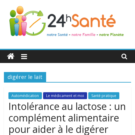
24h
Santé
digérer le lait
La
santé
de
Automédication
Le médicament et moi
Santé pratique
toute
Intolérance au lactose : un
la
complément alimentaire
famille
pour aider à le digérer