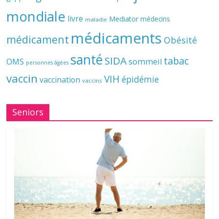
mondiale
livre
Mediator
médecins
maladie
médicaments
médicament
Obésité
santé
SIDA
tabac
OMS
sommeil
personnes âgées
vaccin
VIH
épidémie
vaccination
vaccins
Seniors