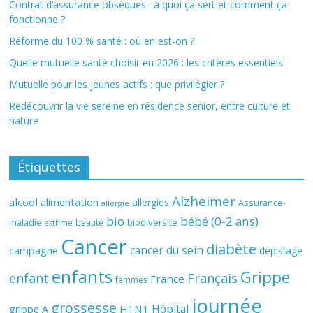
Contrat d’assurance obsèques : à quoi ça sert et comment ça
fonctionne ?
Réforme du 100 % santé : où en est-on ?
Quelle mutuelle santé choisir en 2026 : les critères essentiels
Mutuelle pour les jeunes actifs : que privilégier ?
Redécouvrir la vie sereine en résidence senior, entre culture et
nature
Étiquettes
Alzheimer
alcool
alimentation
allergies
Assurance-
allergie
bio
bébé (0-2 ans)
biodiversité
maladie
beauté
asthme
Cancer
diabète
cancer du sein
campagne
dépistage
enfants
Grippe
enfant
Français
France
femmes
journée
grossesse
Hôpital
H1N1
grippe A