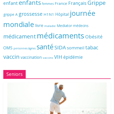
enfants
Grippe
enfant
Français
France
femmes
journée
grossesse
Hôpital
H1N1
grippe A
mondiale
livre
Mediator
médecins
maladie
médicaments
médicament
Obésité
santé
SIDA
tabac
OMS
sommeil
personnes âgées
vaccin
VIH
épidémie
vaccination
vaccins
Seniors