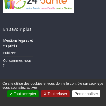
En savoir plus
Mentions légales et
vie privée
Publicité
Qui sommes-nous
?
Ce site utilise des cookies et vous donne le contrôle sur ceux que
X
vous souhaitez activer
Copyright © 2026
24h Santé
. Tous droits réservés.
Theme ColorMag par
ThemeGrill.
. Propulsé par
WordPress
.
Tout accepter
Tout refuser
Personnaliser