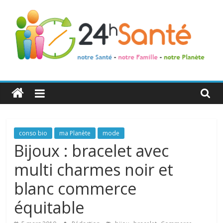
24h
Santé
La
conso bio
ma Planète
mode
santé
Bijoux : bracelet avec
de
multi charmes noir et
toute
la
blanc commerce
famille
équitable