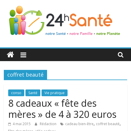
24h
Santé
coffret beauté
La
santé
de
conso
Santé
Vie pratique
toute
8 cadeaux « fête des
la
mères » de 4 à 320 euros
famille
,
,
4 mai 2015
Rédaction
cadeau bien-être
coffret beauté
,