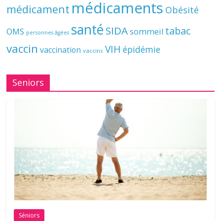
médicaments
médicament
Obésité
santé
SIDA
tabac
OMS
sommeil
personnes âgées
vaccin
VIH
épidémie
vaccination
vaccins
Seniors
Séniors