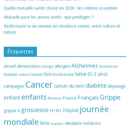
Quelle mutuelle santé choisir en 2026 : les critères essentiels
Mutuelle pour les jeunes actifs : que privilégier ?
Redécouvrir la vie sereine en résidence senior, entre culture et
nature
Étiquettes
Alzheimer
alcool
alimentation
allergies
Assurance-
allergie
bio
bébé (0-2 ans)
biodiversité
maladie
beauté
asthme
Cancer
diabète
cancer du sein
campagne
dépistage
enfants
Grippe
enfant
Français
France
femmes
journée
grossesse
Hôpital
H1N1
grippe A
mondiale
livre
Mediator
médecins
maladie