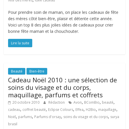
fête des mères
idée cadeau
Pour prendre soin de maman, on place les cadeaux de fête
des mères côté bien-être, plaisir et détente cette année.
Voici un top 8 des plus jolies idées de cadeaux pour crier
bonne fête maman et la chouchouter.
Lire la suite
Beauté
Bien-être
Cadeau Noël 2010 : une sélection de
soins du visage et du corps,
maquillage, parfums et coffrets
,
,
,
20 octobre 2010
Rédaction
Avon
BComBio
beauté
,
,
,
,
,
,
cadeau
coffret beauté
Eclipse Colours
Effea
H2Bio
maquillage
,
,
,
,
Noël
parfums
Parfums d'orsay
soins du visage et du corps
surya
brasil