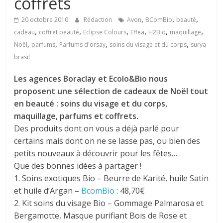
coffrets
,
,
,
20 octobre 2010
Rédaction
Avon
BComBio
beauté
,
,
,
,
,
,
cadeau
coffret beauté
Eclipse Colours
Effea
H2Bio
maquillage
,
,
,
,
Noël
parfums
Parfums d'orsay
soins du visage et du corps
surya
brasil
Les agences Boraclay et Ecolo&Bio nous
proposent une sélection de cadeaux de Noël tout
en beauté : soins du visage et du corps,
maquillage, parfums et coffrets.
Des produits dont on vous a déjà parlé pour
certains mais dont on ne se lasse pas, ou bien des
petits nouveaux à découvrir pour les fêtes…
Que des bonnes idées à partager !
1. Soins exotiques Bio – Beurre de Karité, huile Satin
et huile d’Argan –
BcomBio
: 48,70€
2. Kit soins du visage Bio – Gommage Palmarosa et
Bergamotte, Masque purifiant Bois de Rose et