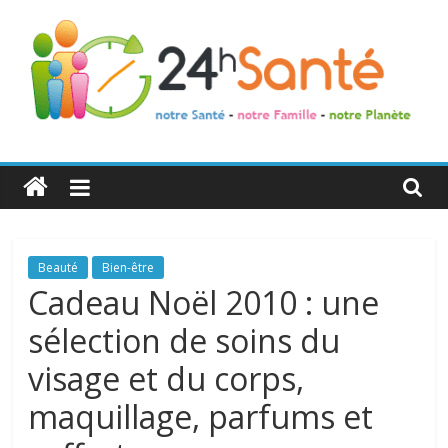
24h
Santé
La
Beauté
Bien-être
santé
Cadeau Noël 2010 : une
de
sélection de soins du
toute
la
visage et du corps,
famille
maquillage, parfums et