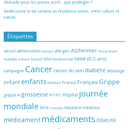
Mutuelle pour les jeunes actifs : que privilégier ?
Redécouvrir la vie sereine en résidence senior, entre culture et
nature
Étiquettes
Alzheimer
alcool
alimentation
allergies
Assurance-
allergie
bio
bébé (0-2 ans)
biodiversité
maladie
beauté
asthme
Cancer
diabète
cancer du sein
campagne
dépistage
enfants
Grippe
enfant
Français
France
femmes
journée
grossesse
Hôpital
H1N1
grippe A
mondiale
livre
Mediator
médecins
maladie
médicaments
médicament
Obésité