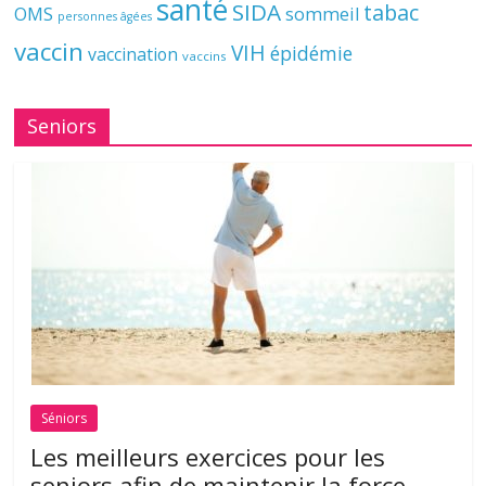
santé
SIDA
tabac
OMS
sommeil
personnes âgées
vaccin
VIH
épidémie
vaccination
vaccins
Seniors
Séniors
Les meilleurs exercices pour les
seniors afin de maintenir la force