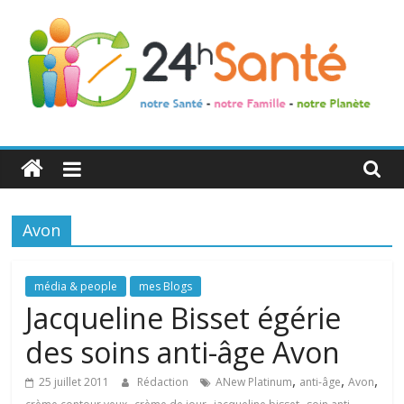
24h
Santé
Avon
La
santé
de
média & people
mes Blogs
toute
Jacqueline Bisset égérie
la
des soins anti-âge Avon
famille
,
,
,
25 juillet 2011
Rédaction
ANew Platinum
anti-âge
Avon
,
,
,