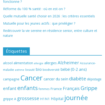
fonctionne ?
Réforme du 100 % santé : où en est-on ?
Quelle mutuelle santé choisir en 2026 : les critères essentiels
Mutuelle pour les jeunes actifs : que privilégier ?
Redécouvrir la vie sereine en résidence senior, entre culture et
nature
Étiquettes
Alzheimer
alcool
alimentation
allergies
Assurance-
allergie
bio
bébé (0-2 ans)
biodiversité
maladie
beauté
asthme
Cancer
diabète
cancer du sein
campagne
dépistage
enfants
Grippe
enfant
Français
France
femmes
journée
grossesse
Hôpital
H1N1
grippe A