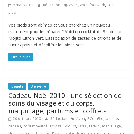
,
,
6 mars 2011
Rédaction
Avon
avon footwork
soins
pied
Vos pieds sont abîmés et vous cherchez un nouveau
traitement pour les réparer ? Voici un cocktail de 3 soins au
Mojito Citron Vert. L’association de zestes de citrons et de
sucre apaise et désaltère les pieds secs.
Lire la suite
Beauté
Bien-être
Cadeau Noël 2010 : une sélection de
soins du visage et du corps,
maquillage, parfums et coffrets
,
,
,
20 octobre 2010
Rédaction
Avon
BComBio
beauté
,
,
,
,
,
,
cadeau
coffret beauté
Eclipse Colours
Effea
H2Bio
maquillage
,
,
,
,
Noël
parfums
Parfums d'orsay
soins du visage et du corps
surya