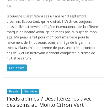
crème contour yeux
crème de jour
jacqueline bisset
soin anti-
âge
Jacqueline Bisset fêtera ses 67 ans le 13 septembre
prochain. Et pourtant, qui le croirait ? L’actrice, toujours
aussi belle, est devenue l’égérie internationale de la célèbre
marque de beauté Avon. “Je ne mens pas au sujet de mon
âge. Ma peau le fait pour moi” confirme-t-elle pour le
lancement de 3 nouveaux soins anti-âge de la gamme
“ANew Platinum” : une crème de jour, une crème contour
des yeux et un nettoyant viennent compléter la crème de
nuit et le sérum.
Lire la suite
Beauté
Bien-être
Pieds abîmés ? Désaltérez-les avec
des soins au Mojito Citron Vert