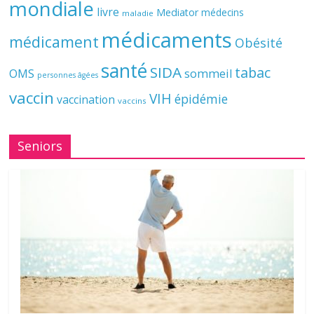
mondiale
livre
Mediator
médecins
maladie
médicaments
médicament
Obésité
santé
SIDA
tabac
OMS
sommeil
personnes âgées
vaccin
VIH
épidémie
vaccination
vaccins
Seniors