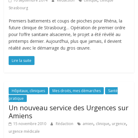
10 septembre 2014
Rédaction
clinique
clinique
Strasbourg
Premiers battements et coups de pioches pour Rhéna, la
future clinique de Strasbourg… Opération de premier ordre
pour l’offre sanitaire alsacienne, le projet a été révélé au
printemps dernier. Aujourd’hui, plus que jamais, il devient
réalité avec le démarrage du gros œuvre.
Lire la suite
Hôpitaux, cliniques
Mes droits, mes démarches
Santé
pratique
Un nouveau service des Urgences sur
Amiens
,
,
,
15 novembre 2010
Rédaction
amien
clinique
urgence
urgence médicale