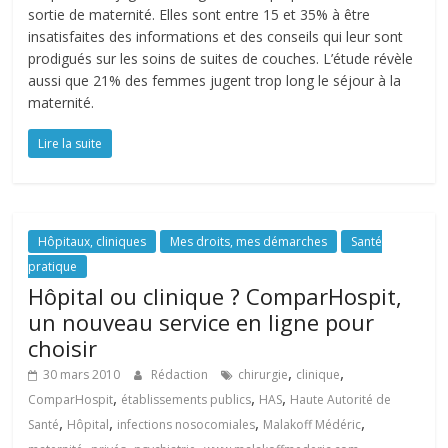
sortie de maternité. Elles sont entre 15 et 35% à être
insatisfaites des informations et des conseils qui leur sont
prodigués sur les soins de suites de couches. L’étude révèle
aussi que 21% des femmes jugent trop long le séjour à la
maternité.
Lire la suite
Hôpitaux, cliniques
Mes droits, mes démarches
Santé
pratique
Hôpital ou clinique ? ComparHospit,
un nouveau service en ligne pour
choisir
,
,
30 mars 2010
Rédaction
chirurgie
clinique
,
,
,
ComparHospit
établissements publics
HAS
Haute Autorité de
,
,
,
,
Santé
Hôpital
infections nosocomiales
Malakoff Médéric