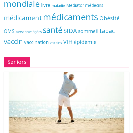
mondiale
livre
Mediator
médecins
maladie
médicaments
médicament
Obésité
santé
SIDA
tabac
OMS
sommeil
personnes âgées
vaccin
VIH
épidémie
vaccination
vaccins
Seniors