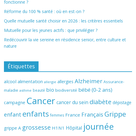
fonctionne ?
Réforme du 100 % santé : où en est-on ?
Quelle mutuelle santé choisir en 2026 : les critères essentiels
Mutuelle pour les jeunes actifs : que privilégier ?
Redécouvrir la vie sereine en résidence senior, entre culture et
nature
Étiquettes
Alzheimer
alcool
alimentation
allergies
Assurance-
allergie
bio
bébé (0-2 ans)
biodiversité
maladie
beauté
asthme
Cancer
diabète
cancer du sein
campagne
dépistage
enfants
Grippe
enfant
Français
France
femmes
journée
grossesse
Hôpital
H1N1
grippe A