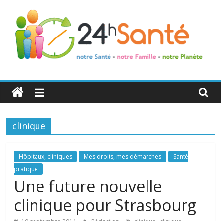
24h
Santé
clinique
La
santé
de
Hôpitaux, cliniques
Mes droits, mes démarches
Santé
toute
pratique
la
Une future nouvelle
famille
clinique pour Strasbourg
,