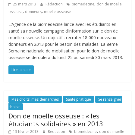
,
25 mars 2013
Rédaction
biomédecine
don de moelle
,
,
osseuse
donneurs
moelle osseuse
L’Agence de la biomédecine lance avec les étudiants en
santé sa nouvelle campagne d’information sur le don de
moelle osseuse. Un objectif : recruter 18 000 nouveaux
donneurs en 2013 pour le besoin des malades. La 8ème
Semaine nationale de mobilisation pour le don de moelle
osseuse se déroulera du lundi 25 au samedi 30 mars 2013.
Lire la suite
Mes droits, mes démarches
Santé pratique
Se renseigner,
choisir
Don de moelle osseuse : « les
étudiants solidaires » en 2013
,
13 février 2013
Rédaction
biomédecine
don de moelle