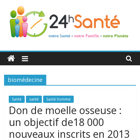
24h
Santé
biomédecine
La
santé
de
Santé
santé
Santé homme
toute
Don de moelle osseuse :
la
un objectif de18 000
famille
nouveaux inscrits en 2013