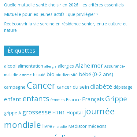
Quelle mutuelle santé choisir en 2026 : les critères essentiels
Mutuelle pour les jeunes actifs : que privilégier ?
Redécouvrir la vie sereine en résidence senior, entre culture et
nature
Étiquettes
Alzheimer
alcool
alimentation
allergies
Assurance-
allergie
bio
bébé (0-2 ans)
biodiversité
maladie
beauté
asthme
Cancer
diabète
cancer du sein
campagne
dépistage
enfants
Grippe
enfant
Français
France
femmes
journée
grossesse
Hôpital
H1N1
grippe A
mondiale
livre
Mediator
médecins
maladie