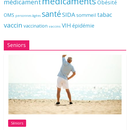
médicaments
médicament
Obésité
santé
SIDA
tabac
OMS
sommeil
personnes âgées
vaccin
VIH
épidémie
vaccination
vaccins
Seniors
Séniors