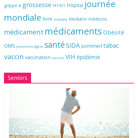
journée
grossesse
Hôpital
H1N1
grippe A
mondiale
livre
Mediator
médecins
maladie
médicaments
médicament
Obésité
santé
SIDA
tabac
OMS
sommeil
personnes âgées
vaccin
VIH
épidémie
vaccination
vaccins
Seniors