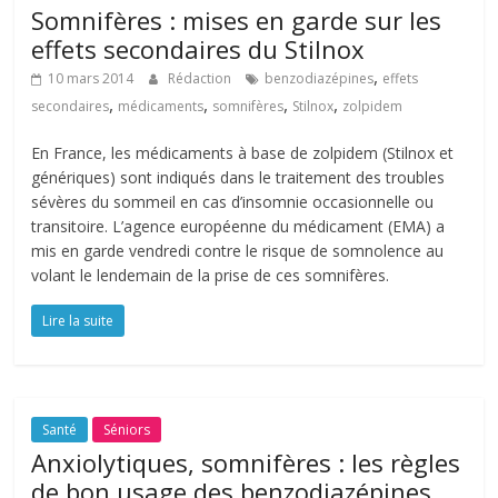
Somnifères : mises en garde sur les
effets secondaires du Stilnox
,
10 mars 2014
Rédaction
benzodiazépines
effets
,
,
,
,
secondaires
médicaments
somnifères
Stilnox
zolpidem
En France, les médicaments à base de zolpidem (Stilnox et
génériques) sont indiqués dans le traitement des troubles
sévères du sommeil en cas d’insomnie occasionnelle ou
transitoire. L’agence européenne du médicament (EMA) a
mis en garde vendredi contre le risque de somnolence au
volant le lendemain de la prise de ces somnifères.
Lire la suite
Santé
Séniors
Anxiolytiques, somnifères : les règles
de bon usage des benzodiazépines