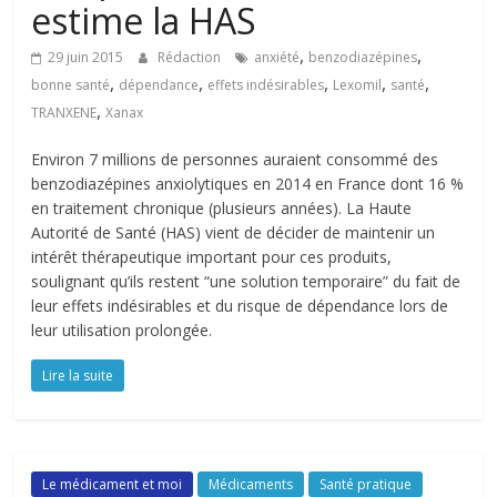
estime la HAS
,
,
29 juin 2015
Rédaction
anxiété
benzodiazépines
,
,
,
,
,
bonne santé
dépendance
effets indésirables
Lexomil
santé
,
TRANXENE
Xanax
Environ 7 millions de personnes auraient consommé des
benzodiazépines anxiolytiques en 2014 en France dont 16 %
en traitement chronique (plusieurs années). La Haute
Autorité de Santé (HAS) vient de décider de maintenir un
intérêt thérapeutique important pour ces produits,
soulignant qu’ils restent “une solution temporaire” du fait de
leur effets indésirables et du risque de dépendance lors de
leur utilisation prolongée.
Lire la suite
Le médicament et moi
Médicaments
Santé pratique