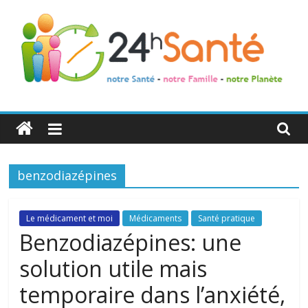
24h
Santé
benzodiazépines
La
santé
de
Le médicament et moi
Médicaments
Santé pratique
toute
Benzodiazépines: une
la
solution utile mais
famille
temporaire dans l’anxiété,