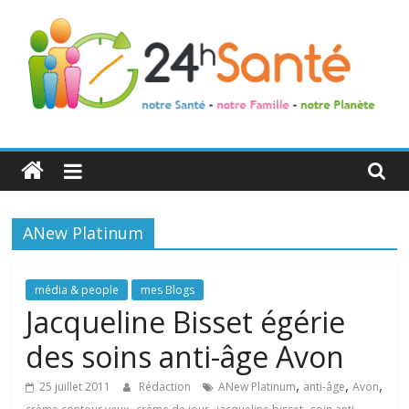
24h
Santé
ANew Platinum
La
santé
de
média & people
mes Blogs
toute
Jacqueline Bisset égérie
la
des soins anti-âge Avon
famille
,
,
,
25 juillet 2011
Rédaction
ANew Platinum
anti-âge
Avon
,
,
,