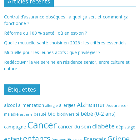
Articles récents
Contrat d’assurance obsèques : à quoi ça sert et comment ça
fonctionne ?
Réforme du 100 % santé : où en est-on ?
Quelle mutuelle santé choisir en 2026 : les critères essentiels
Mutuelle pour les jeunes actifs : que privilégier ?
Redécouvrir la vie sereine en résidence senior, entre culture et
nature
Étiquettes
Alzheimer
alcool
alimentation
allergies
Assurance-
allergie
bio
bébé (0-2 ans)
biodiversité
maladie
beauté
asthme
Cancer
diabète
cancer du sein
campagne
dépistage
enfants
Grippe
enfant
Français
France
femmes