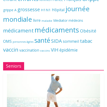
journée
grossesse
Hôpital
H1N1
grippe A
mondiale
livre
Mediator
médecins
maladie
médicaments
médicament
Obésité
santé
SIDA
tabac
OMS
sommeil
personnes âgées
vaccin
VIH
épidémie
vaccination
vaccins
Seniors