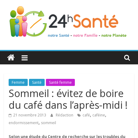
24h
Santé
La
Femme
Santé
Santé femme
santé
Sommeil : évitez de boire
de
du café dans l’après-midi !
toute
la
,
,
21 novembre 2013
Rédaction
café
caféine
famille
,
endormissement
sommeil
Selon une étude du Centre de recherche sur les troubles du