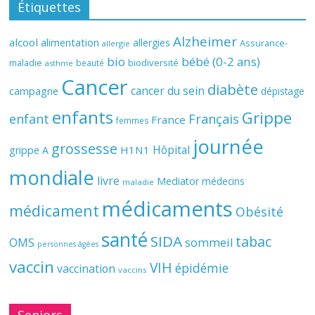
Étiquettes
Alzheimer
alcool
alimentation
allergies
Assurance-
allergie
bio
bébé (0-2 ans)
biodiversité
maladie
beauté
asthme
Cancer
diabète
cancer du sein
campagne
dépistage
enfants
Grippe
enfant
Français
France
femmes
journée
grossesse
Hôpital
H1N1
grippe A
mondiale
livre
Mediator
médecins
maladie
médicaments
médicament
Obésité
santé
SIDA
tabac
OMS
sommeil
personnes âgées
vaccin
VIH
épidémie
vaccination
vaccins