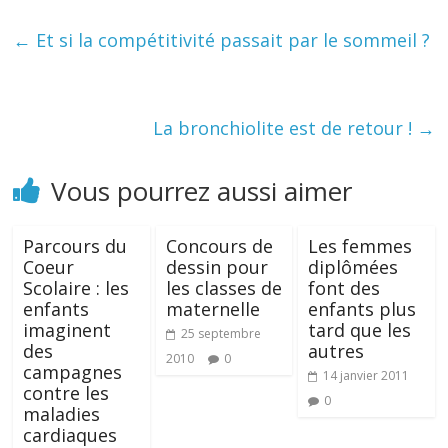
←
Et si la compétitivité passait par le sommeil ?
La bronchiolite est de retour !
→
Vous pourrez aussi aimer
Parcours du
Concours de
Les femmes
Coeur
dessin pour
diplômées
Scolaire : les
les classes de
font des
enfants
maternelle
enfants plus
imaginent
tard que les
25 septembre
des
autres
2010
0
campagnes
14 janvier 2011
contre les
0
maladies
cardiaques