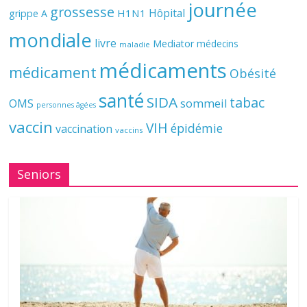
journée
grossesse
Hôpital
H1N1
grippe A
mondiale
livre
Mediator
médecins
maladie
médicaments
médicament
Obésité
santé
SIDA
tabac
OMS
sommeil
personnes âgées
vaccin
VIH
épidémie
vaccination
vaccins
Seniors