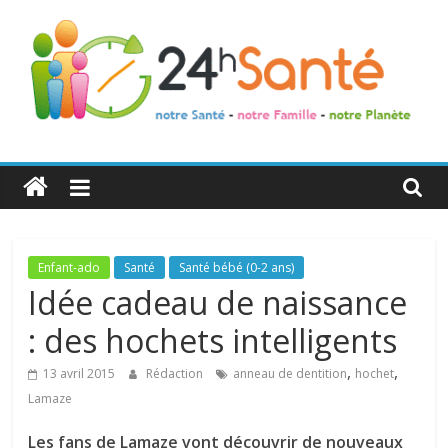
24h
Santé
La
Enfant-ado
Santé
Santé bébé (0-2 ans)
santé
Idée cadeau de naissance
de
: des hochets intelligents
toute
la
,
,
13 avril 2015
Rédaction
anneau de dentition
hochet
famille
Lamaze
Les fans de Lamaze vont découvrir de nouveaux