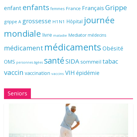
enfants
Grippe
enfant
Français
France
femmes
journée
grossesse
Hôpital
H1N1
grippe A
mondiale
livre
Mediator
médecins
maladie
médicaments
médicament
Obésité
santé
SIDA
tabac
OMS
sommeil
personnes âgées
vaccin
VIH
épidémie
vaccination
vaccins
Seniors