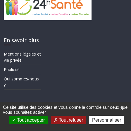
En savoir plus
Mentions légales et
vie privée
Publicité
Qui sommes-nous
?
Ce site utilise des cookies et vous donne le contrôle sur ceux que
X
vous souhaitez activer
Copyright © 2026
24h Santé
. Tous droits réservés.
Theme ColorMag par
ThemeGrill.
. Propulsé par
WordPress
.
Tout accepter
Tout refuser
Personnaliser