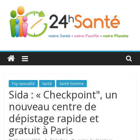
24h
Santé
La
Psy-sexualité
Santé
Santé homme
santé
Sida : « Checkpoint", un
de
nouveau centre de
toute
la
dépistage rapide et
famille
gratuit à Paris