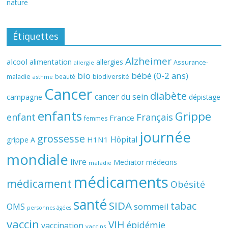
nature
Étiquettes
Alzheimer
alcool
alimentation
allergies
Assurance-
allergie
bio
bébé (0-2 ans)
biodiversité
maladie
beauté
asthme
Cancer
diabète
cancer du sein
campagne
dépistage
enfants
Grippe
enfant
Français
France
femmes
journée
grossesse
Hôpital
H1N1
grippe A
mondiale
livre
Mediator
médecins
maladie
médicaments
médicament
Obésité
santé
SIDA
tabac
OMS
sommeil
personnes âgées
vaccin
VIH
épidémie
vaccination
vaccins