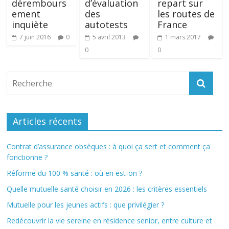
dérembours
d’évaluation
repart sur
ement
des
les routes de
inquiète
autotests
France
7 juin 2016
0
5 avril 2013
1 mars 2017
0
0
Articles récents
Contrat d’assurance obsèques : à quoi ça sert et comment ça
fonctionne ?
Réforme du 100 % santé : où en est-on ?
Quelle mutuelle santé choisir en 2026 : les critères essentiels
Mutuelle pour les jeunes actifs : que privilégier ?
Redécouvrir la vie sereine en résidence senior, entre culture et