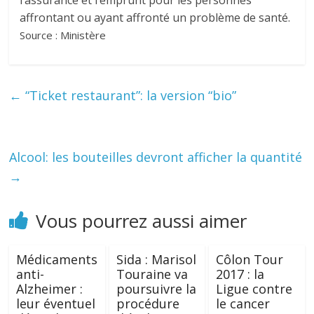
l’assurance et l’emprunt pour les personnes
affrontant ou ayant affronté un problème de santé.
Source : Ministère
←
“Ticket restaurant”: la version “bio”
Alcool: les bouteilles devront afficher la quantité
→
Vous pourrez aussi aimer
Médicaments
Sida : Marisol
Côlon Tour
anti-
Touraine va
2017 : la
Alzheimer :
poursuivre la
Ligue contre
leur éventuel
procédure
le cancer