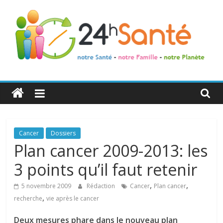
24h
Santé
La
Cancer
Dossiers
santé
Plan cancer 2009-2013: les
de
3 points qu’il faut retenir
toute
la
,
,
5 novembre 2009
Rédaction
Cancer
Plan cancer
famille
,
recherche
vie après le cancer
Deux mesures phare dans le nouveau plan