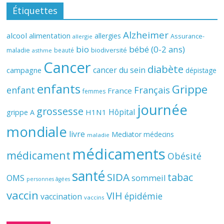
Étiquettes
Alzheimer
alcool
alimentation
allergies
Assurance-
allergie
bio
bébé (0-2 ans)
biodiversité
maladie
beauté
asthme
Cancer
diabète
cancer du sein
campagne
dépistage
enfants
Grippe
enfant
Français
France
femmes
journée
grossesse
Hôpital
H1N1
grippe A
mondiale
livre
Mediator
médecins
maladie
médicaments
médicament
Obésité
santé
SIDA
tabac
OMS
sommeil
personnes âgées
vaccin
VIH
épidémie
vaccination
vaccins