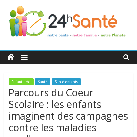
24h
Santé
La
Enfant-ado
Santé
Santé enfants
santé
Parcours du Coeur
de
Scolaire : les enfants
toute
la
imaginent des campagnes
famille
contre les maladies