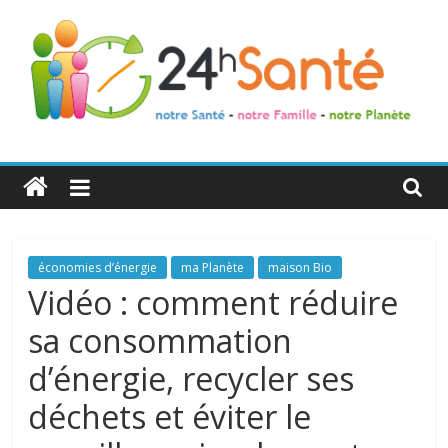
24h
Santé
La
économies d’énergie
ma Planète
maison Bio
santé
Vidéo : comment réduire
de
sa consommation
toute
la
d’énergie, recycler ses
famille
déchets et éviter le