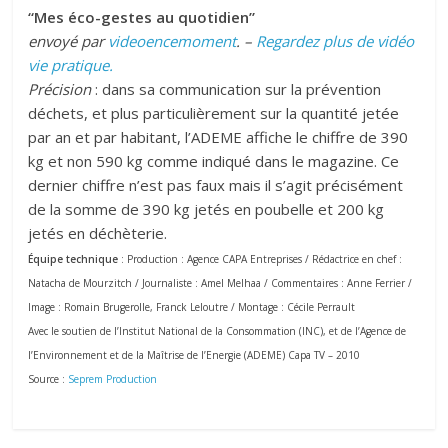
“Mes éco-gestes au quotidien”
envoyé par
videoencemoment
. –
Regardez plus de vidéo
vie pratique.
Précision
: dans sa communication sur la prévention
déchets, et plus particulièrement sur la quantité jetée
par an et par habitant, l’ADEME affiche le chiffre de 390
kg et non 590 kg comme indiqué dans le magazine. Ce
dernier chiffre n’est pas faux mais il s’agit précisément
de la somme de 390 kg jetés en poubelle et 200 kg
jetés en déchèterie.
Équipe technique
: Production : Agence CAPA Entreprises / Rédactrice en chef :
Natacha de Mourzitch / Journaliste : Amel Melhaa / Commentaires : Anne Ferrier /
Image : Romain Brugerolle, Franck Leloutre / Montage : Cécile Perrault
Avec le soutien de l’Institut National de la Consommation (INC), et de l’Agence de
l’Environnement et de la Maîtrise de l’Energie (ADEME) Capa TV – 2010
Source :
Seprem Production