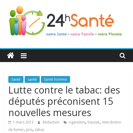
24h
Santé
La
Santé
santé
Santé homme
santé
Lutte contre le tabac: des
de
députés préconisent 15
toute
la
nouvelles mesures
famille
,
,
1 mars 2013
Rédaction
cigarettes
hausse
interdiction
,
,
de fumer
prix
tabac