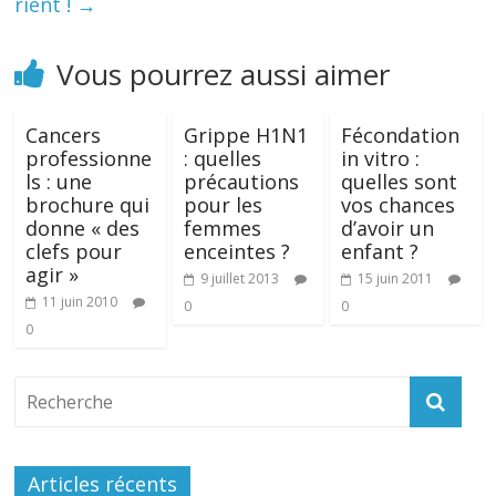
rient !
→
Vous pourrez aussi aimer
Cancers
Grippe H1N1
Fécondation
professionne
: quelles
in vitro :
ls : une
précautions
quelles sont
brochure qui
pour les
vos chances
donne « des
femmes
d’avoir un
clefs pour
enceintes ?
enfant ?
agir »
9 juillet 2013
15 juin 2011
11 juin 2010
0
0
0
Articles récents