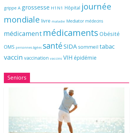
journée
grossesse
Hôpital
H1N1
grippe A
mondiale
livre
Mediator
médecins
maladie
médicaments
médicament
Obésité
santé
SIDA
tabac
OMS
sommeil
personnes âgées
vaccin
VIH
épidémie
vaccination
vaccins
Seniors