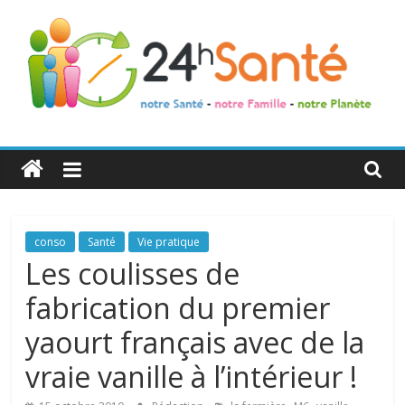
24h
Santé
La
conso
Santé
Vie pratique
santé
Les coulisses de
de
fabrication du premier
toute
la
yaourt français avec de la
famille
vraie vanille à l’intérieur !