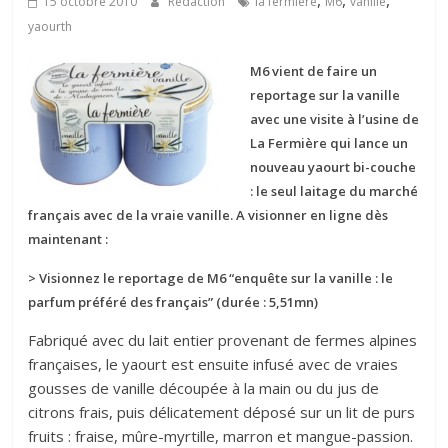
,
,
,
15 octobre 2010
Rédaction
la fermière
M6
vanille
yaourth
M6 vient de faire un
reportage sur la vanille
avec une visite à l’usine de
La Fermière qui lance un
nouveau yaourt bi-couche
: le seul laitage du marché
français avec de la vraie vanille. A visionner en ligne dès
maintenant :
> Visionnez le reportage de M6 “enquête sur la vanille : le
parfum préféré des français” (durée : 5,51mn)
Fabriqué avec du lait entier provenant de fermes alpines
françaises, le yaourt est ensuite infusé avec de vraies
gousses de vanille découpée à la main ou du jus de
citrons frais, puis délicatement déposé sur un lit de purs
fruits : fraise, mûre-myrtille, marron et mangue-passion.