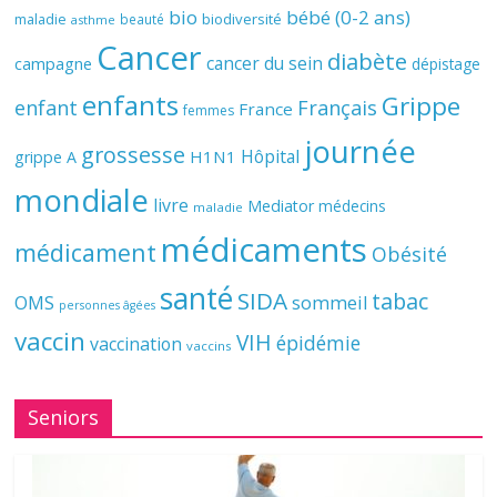
bio
bébé (0-2 ans)
biodiversité
maladie
beauté
asthme
Cancer
diabète
cancer du sein
campagne
dépistage
enfants
Grippe
enfant
Français
France
femmes
journée
grossesse
Hôpital
H1N1
grippe A
mondiale
livre
Mediator
médecins
maladie
médicaments
médicament
Obésité
santé
SIDA
tabac
OMS
sommeil
personnes âgées
vaccin
VIH
épidémie
vaccination
vaccins
Seniors