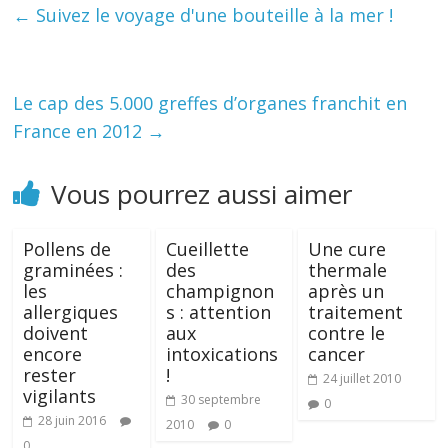
←
Suivez le voyage d'une bouteille à la mer !
Le cap des 5.000 greffes d’organes franchit en
France en 2012
→
Vous pourrez aussi aimer
Pollens de
Cueillette
Une cure
graminées :
des
thermale
les
champignon
après un
allergiques
s : attention
traitement
doivent
aux
contre le
encore
intoxications
cancer
rester
!
24 juillet 2010
vigilants
30 septembre
0
28 juin 2016
2010
0
0