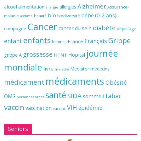
Alzheimer
alcool
alimentation
allergies
Assurance-
allergie
bio
bébé (0-2 ans)
biodiversité
maladie
beauté
asthme
Cancer
diabète
cancer du sein
campagne
dépistage
enfants
Grippe
enfant
Français
France
femmes
journée
grossesse
Hôpital
H1N1
grippe A
mondiale
livre
Mediator
médecins
maladie
médicaments
médicament
Obésité
santé
SIDA
tabac
OMS
sommeil
personnes âgées
vaccin
VIH
épidémie
vaccination
vaccins
Seniors