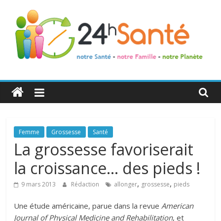
24h
Santé
La
Femme
Grossesse
Santé
santé
La grossesse favoriserait
de
la croissance… des pieds !
toute
la
,
,
9 mars 2013
Rédaction
allonger
grossesse
pieds
famille
Une étude américaine, parue dans la revue
American
Journal of Physical Medicine and Rehabilitation
, et