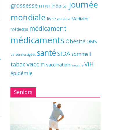
journée
grossesse
Hôpital
H1N1
mondiale
livre
Mediator
maladie
médicament
médecins
médicaments
Obésité
OMS
santé
SIDA
sommeil
personnes âgées
→
vaccin
tabac
VIH
vaccination
vaccins
épidémie
Seniors