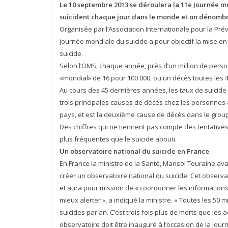
Le 10 septembre 2013 se déroulera la 11e Journée m
suicident chaque jour dans le monde et on dénombre 
Organisée par l’Association Internationale pour la Prév
journée mondiale du suicide a pour objectif la mise en
suicide.
Selon l’OMS, chaque année, près d’un million de person
«mondial» de 16 pour 100 000, ou un décès toutes les 
Au cours des 45 dernières années, les taux de suicide 
trois
principales causes de décès chez les personnes 
pays, et est la deuxième cause de décès dans le group
Des chiffres qui ne tiennent pas compte des tentatives
plus fréquentes que le suicide abouti.
Un observatoire national du suicide en France
En France la ministre de la Santé, Marisol Touraine a
créer un observatoire national du suicide. Cet observ
et aura pour mission de « coordonner les informations
mieux alerter », a indiqué la ministre. « Toutes les 50
suicides par an. C’est trois fois plus de morts que les 
observatoire doit être inauguré à l’occasion de la jo