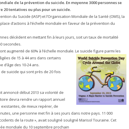
ondiale de la prévention du suicide. En moyenne 3000 personnes se
20 tentatives ou plus pour un suicide.
ention du Suicide (IASP) et l’Organisation Mondiale de la Santé (OMS), la
 place d’actions à l’échelle mondiale en faveur de la prévention du
nes décèdent en mettant fin à leurs jours, soit un taux de mortalité
40 secondes.
ont augmenté de 60% à l’échelle mondiale. Le suicide figure parmi les
âgées de 15 à 44 ans dans certains
e d’âge des 10-24 ans.
 de suicide qui sont près de 20 fois
vait annoncé début 2013 sa volonté de
atoire devra rendre un rapport annuel
 existantes, de mieux repérer, de
 minutes, une personne met fin à ses jours dans notre pays. 11 000
accidents de la route », avait souligné souligné Marisol Touraine. Cet
urnée mondiale du 10 septembre prochain