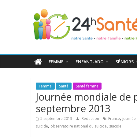
24h
Santé
La
santé
de
FEMME
ENFANT-ADO
SÉNIORS
toute
la
famille
Femme
Santé
Santé femme
Journée mondiale de p
septembre 2013
,
5 septembre 2013
Rédaction
France
journée
,
,
suicide
observatoire national du suicide
suicide