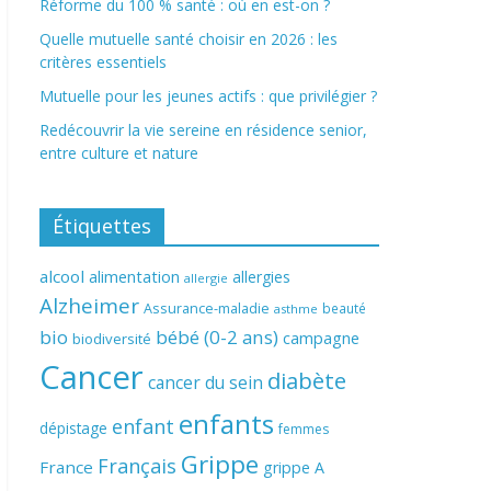
Réforme du 100 % santé : où en est-on ?
Quelle mutuelle santé choisir en 2026 : les
critères essentiels
Mutuelle pour les jeunes actifs : que privilégier ?
Redécouvrir la vie sereine en résidence senior,
entre culture et nature
Étiquettes
alcool
alimentation
allergies
allergie
Alzheimer
Assurance-maladie
beauté
asthme
bio
bébé (0-2 ans)
campagne
biodiversité
Cancer
diabète
cancer du sein
enfants
enfant
dépistage
femmes
Grippe
Français
France
grippe A