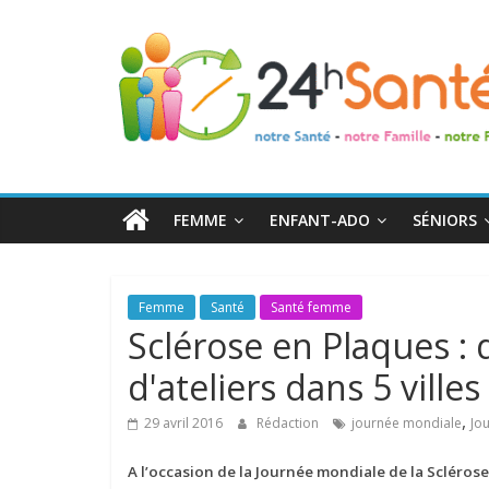
24h
Santé
La
santé
de
FEMME
ENFANT-ADO
SÉNIORS
toute
la
famille
Femme
Santé
Santé femme
Sclérose en Plaques : 
d'ateliers dans 5 ville
,
29 avril 2016
Rédaction
journée mondiale
Jo
A l’occasion de la Journée mondiale de la Sclérose