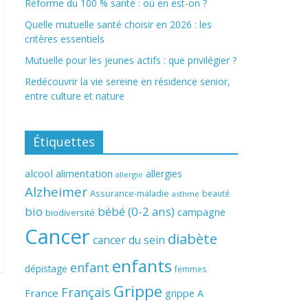
Réforme du 100 % santé : où en est-on ?
Quelle mutuelle santé choisir en 2026 : les
critères essentiels
Mutuelle pour les jeunes actifs : que privilégier ?
Redécouvrir la vie sereine en résidence senior,
entre culture et nature
Étiquettes
alcool
alimentation
allergies
allergie
Alzheimer
Assurance-maladie
beauté
asthme
bio
bébé (0-2 ans)
campagne
biodiversité
Cancer
diabète
cancer du sein
enfants
enfant
dépistage
femmes
Grippe
Français
France
grippe A