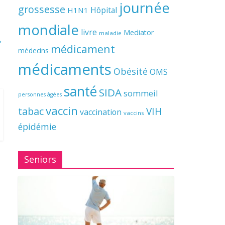
journée
grossesse
Hôpital
H1N1
mondiale
livre
Mediator
maladie
→
médicament
médecins
médicaments
Obésité
OMS
santé
SIDA
sommeil
personnes âgées
vaccin
tabac
VIH
vaccination
vaccins
épidémie
Seniors