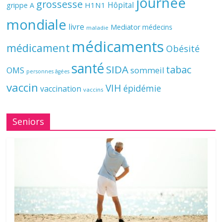
journée
grossesse
Hôpital
H1N1
grippe A
mondiale
livre
Mediator
médecins
maladie
médicaments
médicament
Obésité
santé
SIDA
tabac
OMS
sommeil
personnes âgées
vaccin
VIH
épidémie
vaccination
vaccins
Seniors