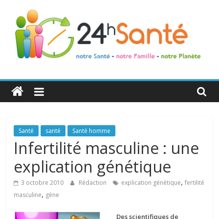
24h
Santé
La
Santé
santé
Santé homme
santé
Infertilité masculine : une
de
explication génétique
toute
la
,
3 octobre 2010
Rédaction
explication génétique
fertilité
famille
,
masculine
gène
Des scientifiques de