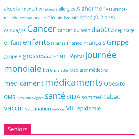
Alzheimer
alcool
alimentation
allergies
Assurance-
allergie
bio
bébé (0-2 ans)
biodiversité
maladie
beauté
asthme
Cancer
diabète
cancer du sein
campagne
dépistage
enfants
Grippe
enfant
Français
France
femmes
journée
grossesse
Hôpital
H1N1
grippe A
mondiale
livre
Mediator
médecins
maladie
médicaments
médicament
Obésité
santé
SIDA
tabac
OMS
sommeil
personnes âgées
vaccin
VIH
épidémie
vaccination
vaccins
Seniors