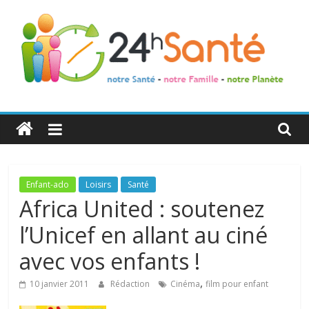
24h
Santé
La
Enfant-ado
Loisirs
Santé
santé
Africa United : soutenez
de
l’Unicef en allant au ciné
toute
la
avec vos enfants !
famille
,
10 janvier 2011
Rédaction
Cinéma
film pour enfant