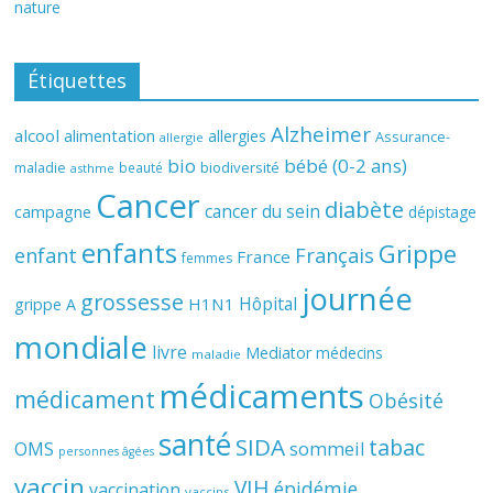
nature
Étiquettes
Alzheimer
alcool
alimentation
allergies
Assurance-
allergie
bio
bébé (0-2 ans)
biodiversité
maladie
beauté
asthme
Cancer
diabète
cancer du sein
campagne
dépistage
enfants
Grippe
enfant
Français
France
femmes
journée
grossesse
Hôpital
H1N1
grippe A
mondiale
livre
Mediator
médecins
maladie
médicaments
médicament
Obésité
santé
SIDA
tabac
OMS
sommeil
personnes âgées
vaccin
VIH
épidémie
vaccination
vaccins