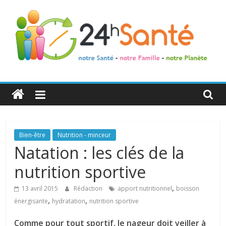
24h
Santé
La
Bien-être
Nutrition - minceur
santé
Natation : les clés de la
de
nutrition sportive
toute
la
,
13 avril 2015
Rédaction
apport nutritionnel
boisson
famille
,
,
énergisante
hydratation
nutrition sportive
Comme pour tout sportif, le nageur doit veiller à