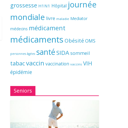
journée
grossesse
Hôpital
H1N1
mondiale
livre
Mediator
maladie
médicament
médecins
médicaments
Obésité
OMS
santé
SIDA
sommeil
personnes âgées
vaccin
tabac
VIH
vaccination
vaccins
épidémie
Seniors