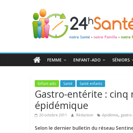
24h
Santé
La
santé
de
FEMME
ENFANT-ADO
SÉNIORS
toute
la
famille
Enfant-ado
Santé
Santé enfants
Gastro-entérite : cinq
épidémique
,
20 octobre 2011
Rédaction
épidémie
gastro-
Selon le dernier bulletin du réseau Sentine