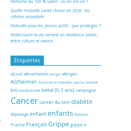
Réforme du 100 % santé : où en est-on ?
Quelle mutuelle santé choisir en 2026 : les
critères essentiels
Mutuelle pour les jeunes actifs : que privilégier ?
Redécouvrir la vie sereine en résidence senior,
entre culture et nature
Étiquettes
alcool
alimentation
allergies
allergie
Alzheimer
Assurance-maladie
beauté
asthme
bio
bébé (0-2 ans)
campagne
biodiversité
Cancer
diabète
cancer du sein
enfants
enfant
dépistage
femmes
→
Grippe
Français
France
grippe A