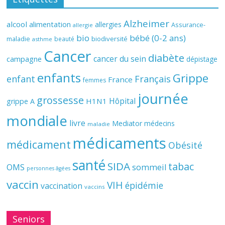
Alzheimer
alcool
alimentation
allergies
Assurance-
allergie
bio
bébé (0-2 ans)
biodiversité
maladie
beauté
asthme
Cancer
diabète
cancer du sein
campagne
dépistage
enfants
Grippe
enfant
Français
France
femmes
journée
grossesse
Hôpital
H1N1
grippe A
mondiale
livre
Mediator
médecins
maladie
médicaments
médicament
Obésité
santé
SIDA
tabac
OMS
sommeil
personnes âgées
vaccin
VIH
épidémie
vaccination
vaccins
Seniors