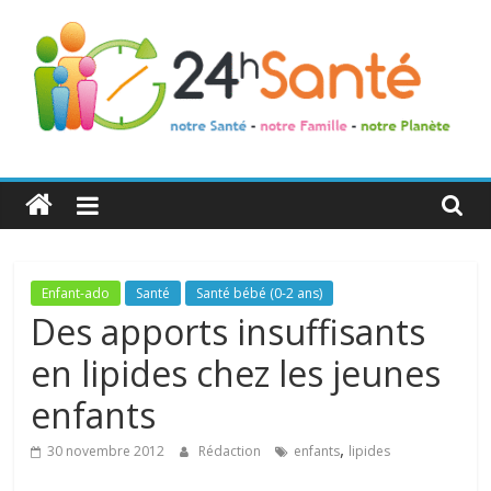
24h
Santé
La
Enfant-ado
Santé
Santé bébé (0-2 ans)
santé
Des apports insuffisants
de
en lipides chez les jeunes
toute
la
enfants
famille
,
30 novembre 2012
Rédaction
enfants
lipides