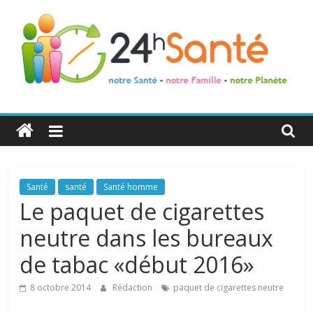
24h
Santé
La
Santé
santé
Santé homme
santé
Le paquet de cigarettes
de
neutre dans les bureaux
toute
la
de tabac «début 2016»
famille
8 octobre 2014
Rédaction
paquet de cigarettes neutre