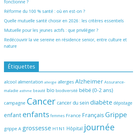
fonctionne ?
Réforme du 100 % santé : où en est-on ?
Quelle mutuelle santé choisir en 2026 : les critères essentiels
Mutuelle pour les jeunes actifs : que privilégier ?
Redécouvrir la vie sereine en résidence senior, entre culture et
nature
Étiquettes
Alzheimer
alcool
alimentation
allergies
Assurance-
allergie
bio
bébé (0-2 ans)
biodiversité
maladie
beauté
asthme
Cancer
diabète
cancer du sein
campagne
dépistage
enfants
Grippe
enfant
Français
France
femmes
journée
grossesse
Hôpital
H1N1
grippe A