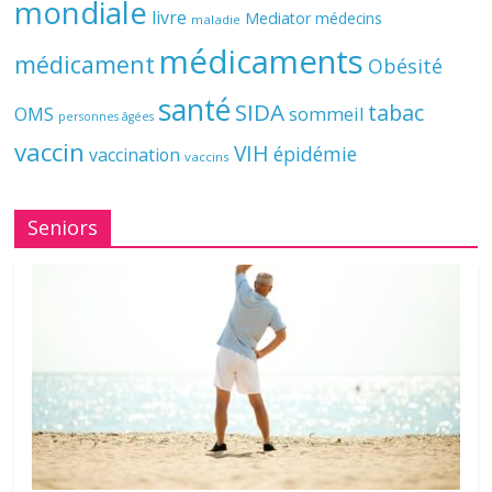
mondiale
livre
Mediator
médecins
maladie
médicaments
médicament
Obésité
santé
SIDA
tabac
OMS
sommeil
personnes âgées
vaccin
VIH
épidémie
vaccination
vaccins
Seniors