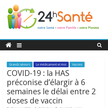
24h
Santé
La
Grands séniors
Le médicament et moi
Vaccins
santé
COVID-19 : la HAS
de
préconise d’élargir à 6
toute
la
semaines le délai entre 2
famille
doses de vaccin