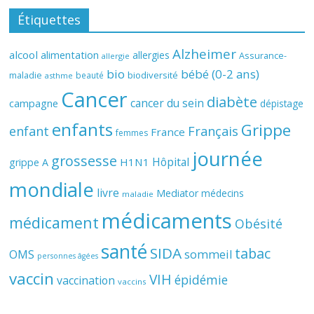
Étiquettes
Alzheimer
alcool
alimentation
allergies
Assurance-
allergie
bio
bébé (0-2 ans)
biodiversité
maladie
beauté
asthme
Cancer
diabète
cancer du sein
campagne
dépistage
enfants
Grippe
enfant
Français
France
femmes
journée
grossesse
Hôpital
H1N1
grippe A
mondiale
livre
Mediator
médecins
maladie
médicaments
médicament
Obésité
santé
SIDA
tabac
OMS
sommeil
personnes âgées
vaccin
VIH
épidémie
vaccination
vaccins