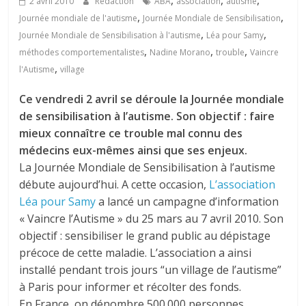
,
,
,
2 avril 2010
Rédaction
ABA
association
autisme
,
,
Journée mondiale de l'autisme
Journée Mondiale de Sensibilisation
,
,
Journée Mondiale de Sensibilisation à l'autisme
Léa pour Samy
,
,
,
méthodes comportementalistes
Nadine Morano
trouble
Vaincre
,
l'Autisme
village
Ce vendredi 2 avril se déroule la Journée mondiale
de sensibilisation à l’autisme. Son objectif : faire
mieux connaître ce trouble mal connu des
médecins eux-mêmes ainsi que ses enjeux.
La Journée Mondiale de Sensibilisation à l’autisme
débute aujourd’hui. A cette occasion,
L’association
Léa pour Samy
a lancé un campagne d’information
« Vaincre l’Autisme » du 25 mars au 7 avril 2010. Son
objectif : sensibiliser le grand public au dépistage
précoce de cette maladie. L’association a ainsi
installé pendant trois jours “un village de l’autisme”
à Paris pour informer et récolter des fonds.
En France, on dénombre 500.000 personnes