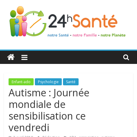
24h
Santé
La
Enfant-ado
Psychologie
Santé
santé
Autisme : Journée
de
mondiale de
toute
la
sensibilisation ce
famille
vendredi