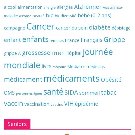
Alzheimer
alcool
alimentation
allergies
Assurance-
allergie
bio
bébé (0-2 ans)
biodiversité
maladie
beauté
asthme
Cancer
diabète
cancer du sein
campagne
dépistage
enfants
Grippe
enfant
Français
France
femmes
journée
grossesse
Hôpital
H1N1
grippe A
mondiale
livre
Mediator
médecins
maladie
médicaments
médicament
Obésité
santé
SIDA
tabac
OMS
sommeil
personnes âgées
vaccin
VIH
épidémie
vaccination
vaccins
Seniors