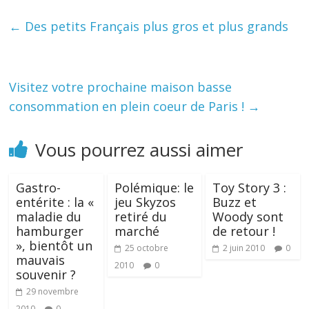
←
Des petits Français plus gros et plus grands
Visitez votre prochaine maison basse
consommation en plein coeur de Paris !
→
Vous pourrez aussi aimer
Gastro-
Polémique: le
Toy Story 3 :
entérite : la «
jeu Skyzos
Buzz et
maladie du
retiré du
Woody sont
hamburger
marché
de retour !
», bientôt un
25 octobre
2 juin 2010
0
mauvais
2010
0
souvenir ?
29 novembre
2010
0