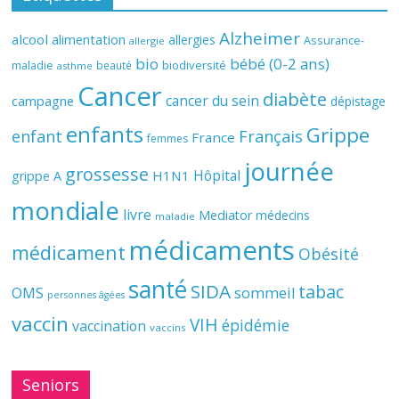
Alzheimer
alcool
alimentation
allergies
Assurance-
allergie
bio
bébé (0-2 ans)
biodiversité
maladie
beauté
asthme
Cancer
diabète
cancer du sein
campagne
dépistage
enfants
Grippe
enfant
Français
France
femmes
journée
grossesse
Hôpital
H1N1
grippe A
mondiale
livre
Mediator
médecins
maladie
médicaments
médicament
Obésité
santé
SIDA
tabac
OMS
sommeil
personnes âgées
vaccin
VIH
épidémie
vaccination
vaccins
Seniors