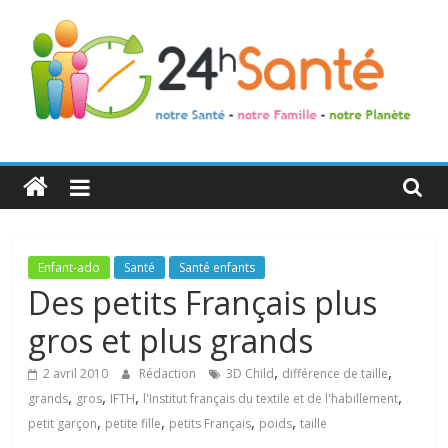
24h
Santé
La
Enfant-ado
Santé
Santé enfants
santé
Des petits Français plus
de
gros et plus grands
toute
la
,
,
2 avril 2010
Rédaction
3D Child
différence de taille
famille
,
,
,
,
grands
gros
IFTH
l'Institut français du textile et de l'habillement
,
,
,
,
petit garçon
petite fille
petits Français
poids
taille