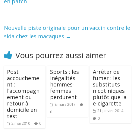
en patch
Nouvelle piste originale pour un vaccin contre le
sida chez les macaques
→
Vous pourrez aussi aimer
Post
Sports : les
Arrêter de
accoucheme
inégalités
fumer : les
nt :
hommes-
substituts
l’accompagn
femmes
nicotiniques
ement du
perdurent
plutôt que la
retour à
e-cigarette
8 mars 2017
domicile en
21 janvier 2014
0
test
0
2 mai 2010
0