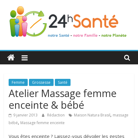
24h
Santé
La
Femme
Grossesse
Santé
santé
Atelier Massage femme
de
enceinte & bébé
toute
la
,
9 janvier 2013
Rédaction
Maison Natura Brasil
massage
famille
,
bébé
Massage femme enceinte
Vous êtes enceinte ? Laissez-vous dévoiler les gestes