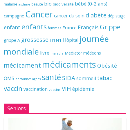
bio
bébé (0-2 ans)
biodiversité
maladie
beauté
asthme
Cancer
diabète
cancer du sein
campagne
dépistage
enfants
Grippe
enfant
Français
France
femmes
journée
grossesse
Hôpital
H1N1
grippe A
mondiale
livre
Mediator
médecins
maladie
médicaments
médicament
Obésité
santé
SIDA
tabac
OMS
sommeil
personnes âgées
vaccin
VIH
épidémie
vaccination
vaccins
Seniors