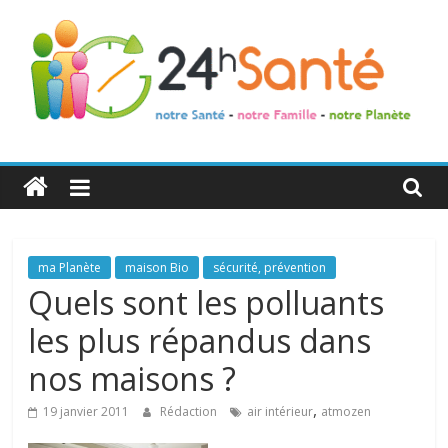
24h
Santé
La
ma Planète
maison Bio
sécurité, prévention
santé
Quels sont les polluants
de
les plus répandus dans
toute
la
nos maisons ?
famille
,
19 janvier 2011
Rédaction
air intérieur
atmozen