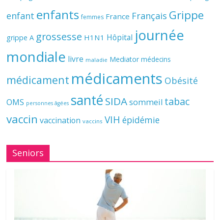
enfants
Grippe
enfant
Français
France
femmes
journée
grossesse
Hôpital
H1N1
grippe A
mondiale
livre
Mediator
médecins
maladie
médicaments
médicament
Obésité
santé
SIDA
tabac
OMS
sommeil
personnes âgées
vaccin
VIH
épidémie
vaccination
vaccins
Seniors