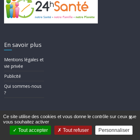
En savoir plus
Mentions légales et
vie privée
Publicité
Qui sommes-nous
?
Ce site utilise des cookies et vous donne le contrôle sur ceux que
X
vous souhaitez activer
Copyright © 2026
24h Santé
. Tous droits réservés.
Theme ColorMag par
ThemeGrill.
. Propulsé par
WordPress
.
Tout accepter
Tout refuser
Personnaliser