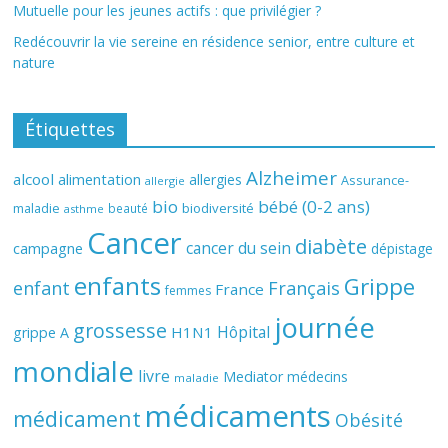
Mutuelle pour les jeunes actifs : que privilégier ?
Redécouvrir la vie sereine en résidence senior, entre culture et
nature
Étiquettes
Alzheimer
alcool
alimentation
allergies
Assurance-
allergie
bio
bébé (0-2 ans)
biodiversité
maladie
beauté
asthme
Cancer
diabète
cancer du sein
campagne
dépistage
enfants
Grippe
enfant
Français
France
femmes
journée
grossesse
Hôpital
H1N1
grippe A
mondiale
livre
Mediator
médecins
maladie
médicaments
médicament
Obésité