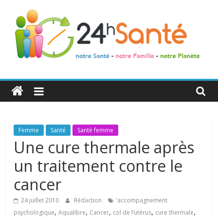
24h
Santé
La
Femme
Santé
Santé femme
santé
Une cure thermale après
de
un traitement contre le
toute
la
cancer
famille
24 juillet 2010
Rédaction
’accompagnement
,
,
,
,
,
psychologique
Aqualibre
Cancer
col de l’utérus
cure thermale