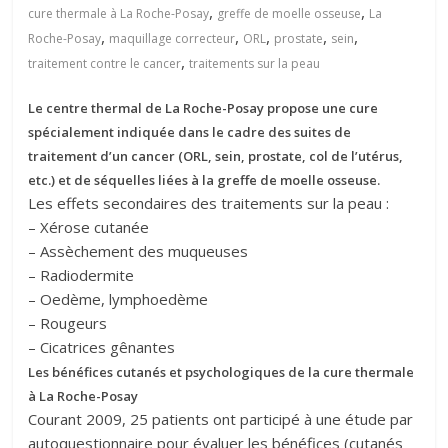
,
,
cure thermale à La Roche-Posay
greffe de moelle osseuse
La
,
,
,
,
,
Roche-Posay
maquillage correcteur
ORL
prostate
sein
,
traitement contre le cancer
traitements sur la peau
Le centre thermal de La Roche-Posay propose une cure
spécialement indiquée dans le cadre des suites de
traitement d’un cancer (ORL, sein, prostate, col de l’utérus,
etc.) et de séquelles liées à la greffe de moelle osseuse.
Les effets secondaires des traitements sur la peau :
– Xérose cutanée
– Assèchement des muqueuses
– Radiodermite
– Oedème, lymphoedème
– Rougeurs
– Cicatrices gênantes
Les bénéfices cutanés et psychologiques de la cure thermale
à La Roche-Posay
Courant 2009, 25 patients ont participé à une étude par
autoquestionnaire pour évaluer les bénéfices (cutanés