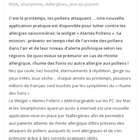
,
,
,
RNSA
smartphone
stallergènes
yeux qui piquent
C’est le printemps, les pollens attaquent … Une nouvelle
application pratique est disponible pour lutter contre les
allergies saisonnières: le widget « Alertes Pollens ». Sa
mission : prévenir en temps réel de l’arrivée des pollens
dans l’air et de leur niveau d’alerte pollinique selon les
régions. De quoi mieux se prémunir en cas de rhinite
allergique, rhume des foins ou autre allergie aux pollens !
Nez qui coule, nez bouché, éternuements à répétition, gorge ou
yeux irrités, toux sèche… chaque année au printemps, plusieurs
millions de français sont touchés par les symptômes du « rhume
des foins ».
Le Widget « Alertes Pollens » (téléchargeable sur les PC, les Mac
et les Smartphones ayant un accès à internet) est une nouvelle
application mise en place par Stallergènes afin de permettre
aux patients
atteints de rhinite allergique d’être prévenu des
attaques de pollens auxquels ils sont allergiques et de s’en
prémunir grâce à des conseils pratiques ciblés.