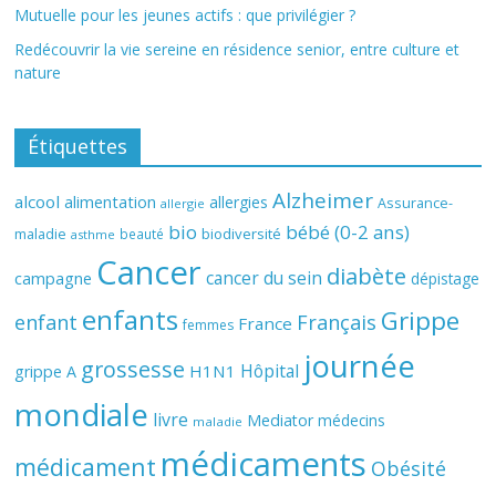
Mutuelle pour les jeunes actifs : que privilégier ?
Redécouvrir la vie sereine en résidence senior, entre culture et
nature
Étiquettes
Alzheimer
alcool
alimentation
allergies
Assurance-
allergie
bio
bébé (0-2 ans)
biodiversité
maladie
beauté
asthme
Cancer
diabète
cancer du sein
campagne
dépistage
enfants
Grippe
enfant
Français
France
femmes
journée
grossesse
Hôpital
H1N1
grippe A
mondiale
livre
Mediator
médecins
maladie
médicaments
médicament
Obésité