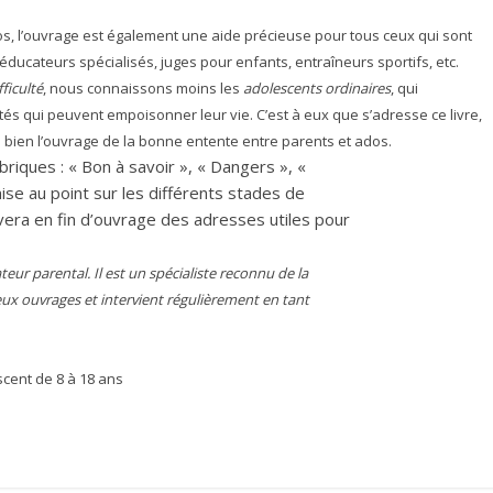
os, l’ouvrage est également une aide précieuse pour tous ceux qui sont
éducateurs spécialisés, juges pour enfants, entraîneurs sportifs, etc.
ficulté
, nous connaissons moins les
adolescents ordinaires
, qui
tés qui peuvent empoisonner leur vie. C’est à eux que s’adresse ce livre,
s bien l’ouvrage de la bonne entente entre parents et ados.
briques : « Bon à savoir », « Dangers », «
se au point sur les différents stades de
vera en fin d’ouvrage des adresses utiles pour
ur parental. Il est un spécialiste reconnu de la
reux ouvrages et intervient régulièrement en tant
scent de 8 à 18 ans