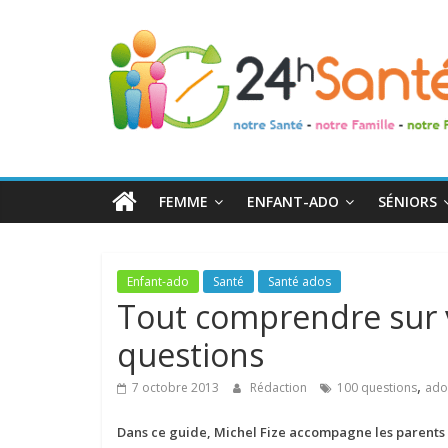
24h
Santé
La
santé
de
FEMME
ENFANT-ADO
SÉNIORS
toute
la
famille
Enfant-ado
Santé
Santé ados
Tout comprendre sur 
questions
,
7 octobre 2013
Rédaction
100 questions
ado
Dans ce guide,
Michel Fize accompagne les parents