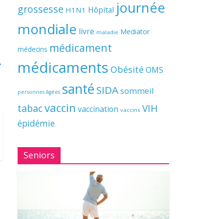
journée
grossesse
Hôpital
H1N1
mondiale
livre
Mediator
maladie
médicament
médecins
→
médicaments
Obésité
OMS
santé
SIDA
sommeil
personnes âgées
vaccin
tabac
VIH
vaccination
vaccins
épidémie
Seniors