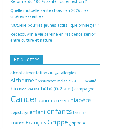
Réforme du 100 % santé : où en est-on ?
Quelle mutuelle santé choisir en 2026 : les
critères essentiels
Mutuelle pour les jeunes actifs : que privilégier ?
Redécouvrir la vie sereine en résidence senior,
entre culture et nature
Étiquettes
alcool
alimentation
allergies
allergie
Alzheimer
Assurance-maladie
beauté
asthme
bio
bébé (0-2 ans)
campagne
biodiversité
Cancer
diabète
cancer du sein
enfants
enfant
dépistage
femmes
Grippe
Français
France
grippe A