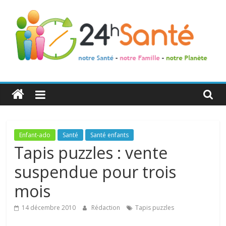
24h
Santé
La
Enfant-ado
Santé
Santé enfants
santé
Tapis puzzles : vente
de
suspendue pour trois
toute
la
mois
famille
14 décembre 2010
Rédaction
Tapis puzzles