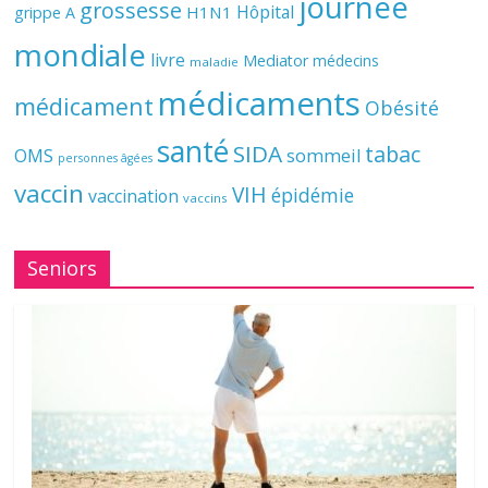
journée
grossesse
Hôpital
H1N1
grippe A
mondiale
livre
Mediator
médecins
maladie
médicaments
médicament
Obésité
santé
SIDA
tabac
OMS
sommeil
personnes âgées
vaccin
VIH
épidémie
vaccination
vaccins
Seniors