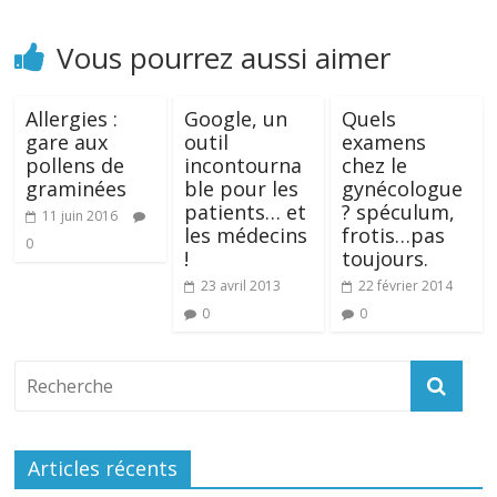
Vous pourrez aussi aimer
Allergies :
Google, un
Quels
gare aux
outil
examens
pollens de
incontourna
chez le
graminées
ble pour les
gynécologue
patients… et
? spéculum,
11 juin 2016
les médecins
frotis…pas
0
!
toujours.
23 avril 2013
22 février 2014
0
0
Articles récents