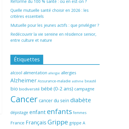
Réforme du 100 % santé : où en est-on ?
Quelle mutuelle santé choisir en 2026 : les
critères essentiels
Mutuelle pour les jeunes actifs : que privilégier ?
Redécouvrir la vie sereine en résidence senior,
entre culture et nature
Étiquettes
alcool
alimentation
allergies
allergie
Alzheimer
Assurance-maladie
beauté
asthme
bio
bébé (0-2 ans)
campagne
biodiversité
Cancer
diabète
cancer du sein
enfants
enfant
dépistage
femmes
Grippe
Français
France
grippe A