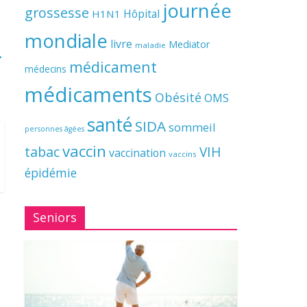
journée
grossesse
Hôpital
H1N1
mondiale
livre
Mediator
maladie
→
médicament
médecins
médicaments
Obésité
OMS
santé
SIDA
sommeil
personnes âgées
vaccin
tabac
VIH
vaccination
vaccins
épidémie
Seniors