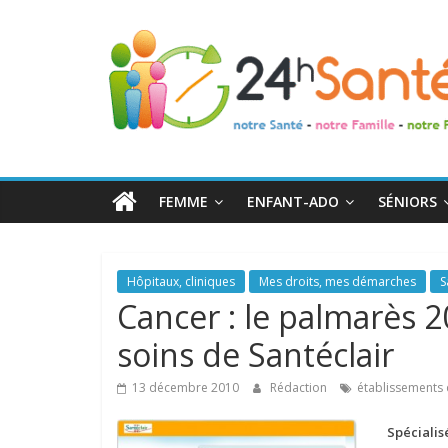
24h
Santé
La
santé
de
FEMME
ENFANT-ADO
SÉNIORS
toute
la
famille
Hôpitaux, cliniques
Mes droits, mes démarches
S
Cancer : le palmarès 
soins de Santéclair
13 décembre 2010
Rédaction
établissements 
Spécialis