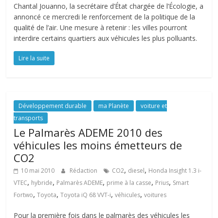
Chantal Jouanno, la secrétaire d’État chargée de l’Écologie, a
annoncé ce mercredi le renforcement de la politique de la
qualité de l’air. Une mesure à retenir : les villes pourront
interdire certains quartiers aux véhicules les plus polluants.
Lire la suite
Développement durable
ma Planète
voiture et
transports
Le Palmarès ADEME 2010 des
véhicules les moins émetteurs de
CO2
,
,
10 mai 2010
Rédaction
CO2
diesel
Honda Insight 1.3 i-
,
,
,
,
,
VTEC
hybride
Palmarès ADEME
prime à la casse
Prius
Smart
,
,
,
,
Fortwo
Toyota
Toyota iQ 68 VVT-i
véhicules
voitures
Pour la première fois dans le palmarès des véhicules les