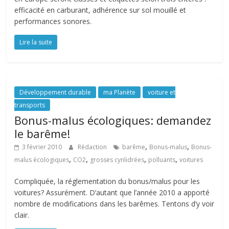
efficacité en carburant, adhérence sur sol mouillé et
performances sonores.
Lire la suite
Développement durable
ma Planète
voiture et
transports
Bonus-malus écologiques: demandez
le barême!
,
,
3 février 2010
Rédaction
barême
Bonus-malus
Bonus-
,
,
,
,
malus écologiques
CO2
grosses cynlidrées
polluants
voitures
Compliquée, la réglementation du bonus/malus pour les
voitures? Assurément. D’autant que l’année 2010 a apporté
nombre de modifications dans les barêmes. Tentons d’y voir
clair.