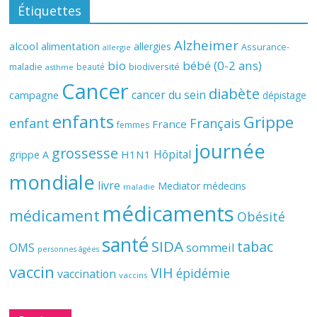
Étiquettes
Alzheimer
alcool
alimentation
allergies
Assurance-
allergie
bio
bébé (0-2 ans)
biodiversité
maladie
beauté
asthme
Cancer
diabète
cancer du sein
campagne
dépistage
enfants
Grippe
enfant
Français
France
femmes
journée
grossesse
Hôpital
H1N1
grippe A
mondiale
livre
Mediator
médecins
maladie
médicaments
médicament
Obésité
santé
SIDA
tabac
OMS
sommeil
personnes âgées
vaccin
VIH
épidémie
vaccination
vaccins