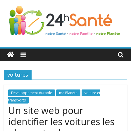
24h
Santé
voitures
La
santé
de
Développement durable
ma Planète
voiture et
toute
transports
la
Un site web pour
famille
identifier les voitures les