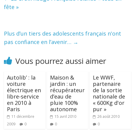
fête »
Plus d’un tiers des adolescents français n'ont
pas confiance en l’avenir…
→
Vous pourrez aussi aimer
Autolib’ : la
Maison &
Le WWF,
voiture
jardin : un
partenaire
électrique en
récupérateur
de la sortie
libre-service
d’eau de
nationale de
en 2010 à
pluie 100%
« 600Kg d'or
Paris
autonome
pur »
11 décembre
15 avril 2010
26 août 2010
2009
0
0
0