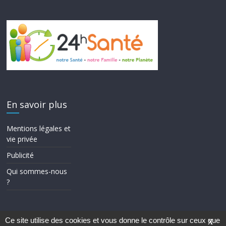
En savoir plus
Mentions légales et
vie privée
Publicité
Qui sommes-nous
?
Ce site utilise des cookies et vous donne le contrôle sur ceux que
X