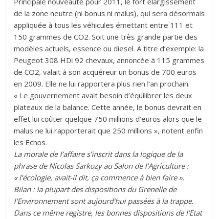
Principale nouveauté pour 2011, le fort élargissement
de la zone neutre (ni bonus ni malus), qui sera désormais
appliquée à tous les véhicules émettant entre 111 et
150 grammes de CO2. Soit une très grande partie des
modèles actuels, essence ou diesel. A titre d’exemple: la
Peugeot 308 HDi 92 chevaux, annoncée à 115 grammes
de CO2, valait à son acquéreur un bonus de 700 euros
en 2009. Elle ne lui rapportera plus rien l’an prochain.
« Le gouvernement avait besoin d’équilibrer les deux
plateaux de la balance. Cette année, le bonus devrait en
effet lui coûter quelque 750 millions d’euros alors que le
malus ne lui rapporterait que 250 millions », notent enfin
les Echos.
La morale de l’affaire s’inscrit dans la logique de la
phrase de Nicolas Sarkozy au Salon de l’Agriculture :
« l’écologie, avait-il dit, ça commence à bien faire ».
Bilan : la plupart des dispositions du Grenelle de
l’Environnement sont aujourd’hui passées à la trappe.
Dans ce même registre, les bonnes dispositions de l’Etat