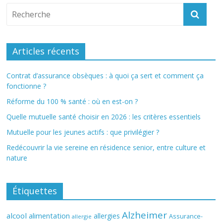
Articles récents
Contrat d’assurance obsèques : à quoi ça sert et comment ça
fonctionne ?
Réforme du 100 % santé : où en est-on ?
Quelle mutuelle santé choisir en 2026 : les critères essentiels
Mutuelle pour les jeunes actifs : que privilégier ?
Redécouvrir la vie sereine en résidence senior, entre culture et
nature
Étiquettes
Alzheimer
alcool
alimentation
allergies
Assurance-
allergie