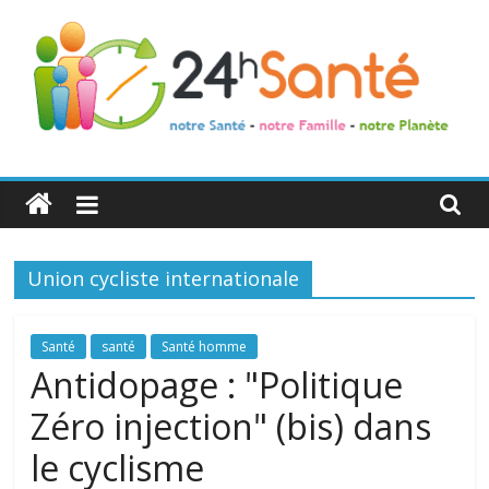
24h
Santé
Union cycliste internationale
La
santé
de
Santé
santé
Santé homme
toute
Antidopage : "Politique
la
Zéro injection" (bis) dans
famille
le cyclisme