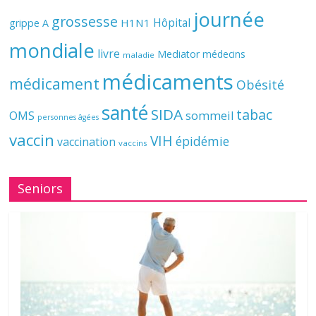
journée
grossesse
Hôpital
H1N1
grippe A
mondiale
livre
Mediator
médecins
maladie
médicaments
médicament
Obésité
santé
SIDA
tabac
OMS
sommeil
personnes âgées
vaccin
VIH
épidémie
vaccination
vaccins
Seniors