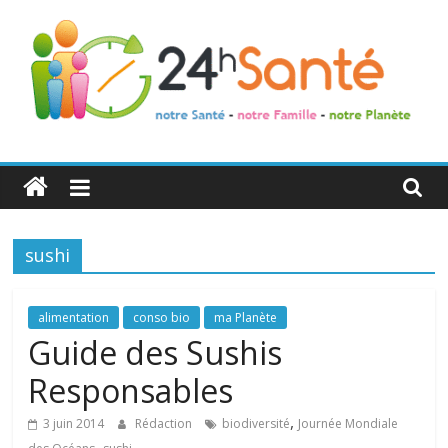
24h
Santé
sushi
La
santé
de
alimentation
conso bio
ma Planète
toute
Guide des Sushis
la
Responsables
famille
,
3 juin 2014
Rédaction
biodiversité
Journée Mondiale
,