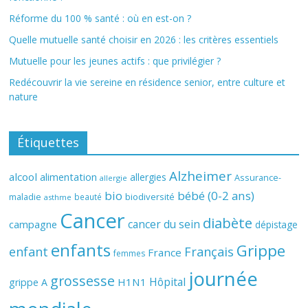
Réforme du 100 % santé : où en est-on ?
Quelle mutuelle santé choisir en 2026 : les critères essentiels
Mutuelle pour les jeunes actifs : que privilégier ?
Redécouvrir la vie sereine en résidence senior, entre culture et
nature
Étiquettes
Alzheimer
alcool
alimentation
allergies
Assurance-
allergie
bio
bébé (0-2 ans)
biodiversité
maladie
beauté
asthme
Cancer
diabète
cancer du sein
campagne
dépistage
enfants
Grippe
enfant
Français
France
femmes
journée
grossesse
Hôpital
H1N1
grippe A