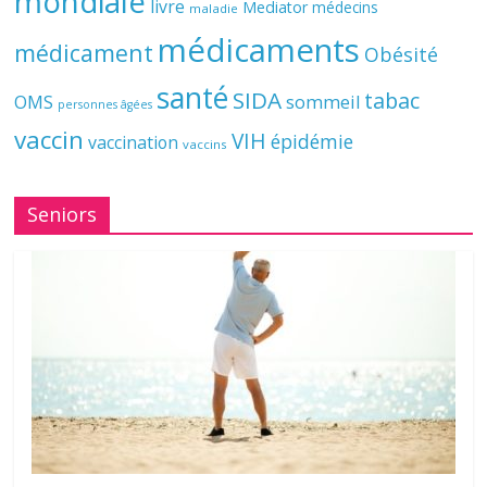
mondiale
livre
Mediator
médecins
maladie
médicaments
médicament
Obésité
santé
SIDA
tabac
OMS
sommeil
personnes âgées
vaccin
VIH
épidémie
vaccination
vaccins
Seniors