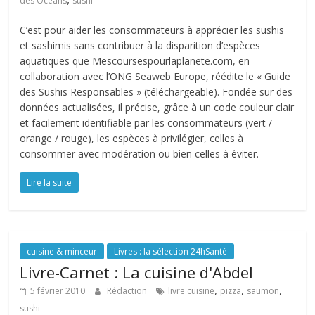
des Océans
sushi
C’est pour aider les consommateurs à apprécier les sushis
et sashimis sans contribuer à la disparition d’espèces
aquatiques que Mescoursespourlaplanete.com, en
collaboration avec l’ONG Seaweb Europe, réédite le « Guide
des Sushis Responsables » (téléchargeable). Fondée sur des
données actualisées, il précise, grâce à un code couleur clair
et facilement identifiable par les consommateurs (vert /
orange / rouge), les espèces à privilégier, celles à
consommer avec modération ou bien celles à éviter.
Lire la suite
cuisine & minceur
Livres : la sélection 24hSanté
Livre-Carnet : La cuisine d'Abdel
,
,
,
5 février 2010
Rédaction
livre cuisine
pizza
saumon
sushi